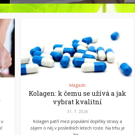
Magazín
Kolagen: k čemu se užívá a jak
y
vybrat kvalitní
31. 7. 2026
 u
Kolagen patří mezi populární doplňky stravy a
ať
zájem o něj v posledních letech roste. Na trhu je
ho...