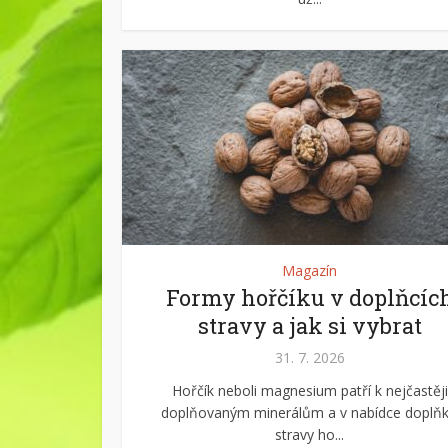
Magazín
Formy hořčíku v doplňcíc
stravy a jak si vybrat
31. 7. 2026
Hořčík neboli magnesium patří k nejčastěji
doplňovaným minerálům a v nabídce doplň
stravy ho...