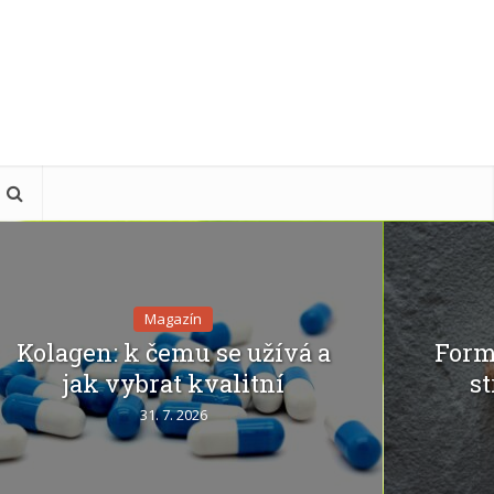
Magazín
Kolagen: k čemu se užívá a
Form
jak vybrat kvalitní
st
31. 7. 2026