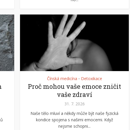
Čínská medicína
Detoxikace
•
h
Proč mohou vaše emoce zničit
vaše zdraví
31. 7. 2026
Naše tělo mluví a někdy může být naše fyzická
ků
kondice spojena s našimi emocemi. Když
nejsme schopni...