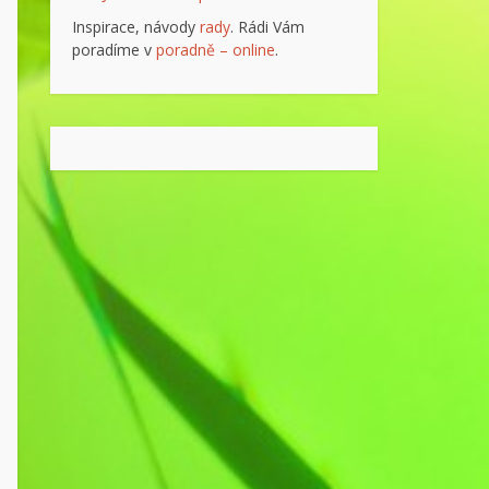
Inspirace, návody
rady
. Rádi Vám
poradíme v
poradně – online
.