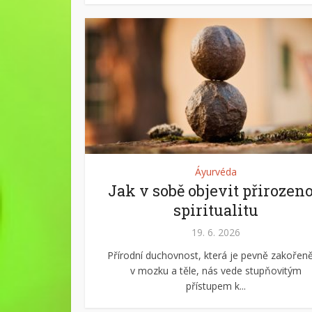
Áyurvéda
Jak v sobě objevit přirozen
spiritualitu
19. 6. 2026
Přírodní duchovnost, která je pevně zakořen
v mozku a těle, nás vede stupňovitým
přístupem k...