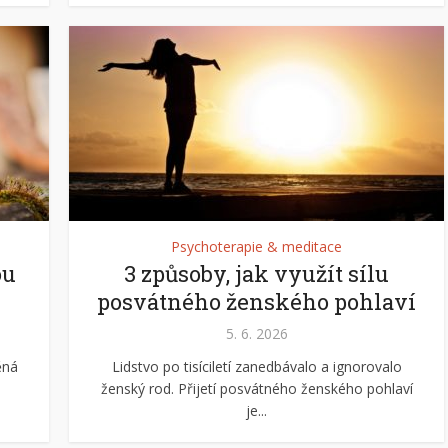
Psychoterapie & meditace
ou
3 způsoby, jak využít sílu
posvátného ženského pohlaví
5. 6. 2026
ěná
Lidstvo po tisíciletí zanedbávalo a ignorovalo
ženský rod. Přijetí posvátného ženského pohlaví
je...