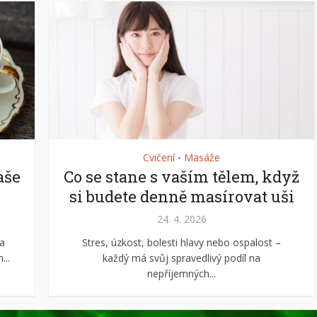
Cvičení
Masáže
•
aše
Co se stane s vaším tělem, když
si budete denně masírovat uši
24. 4. 2026
 a
Stres, úzkost, bolesti hlavy nebo ospalost –
...
každý má svůj spravedlivý podíl na
nepříjemných...