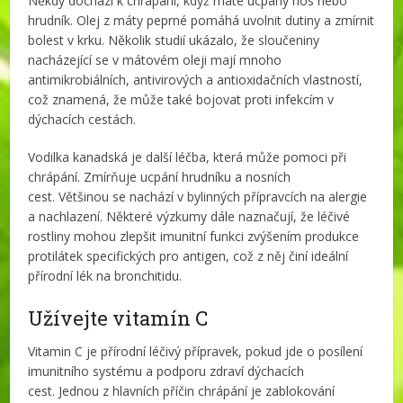
Někdy dochází k chrápání, když máte ucpaný nos nebo
hrudník. Olej z máty peprné pomáhá uvolnit dutiny a zmírnit
bolest v krku. Několik studií ukázalo, že sloučeniny
nacházející se v mátovém oleji mají mnoho
antimikrobiálních, antivirových a antioxidačních vlastností,
což znamená, že může také bojovat proti infekcím v
dýchacích cestách.
Vodilka kanadská je další léčba, která může pomoci při
chrápání. Zmírňuje ucpání hrudníku a nosních
cest. Většinou se nachází v bylinných přípravcích na alergie
a nachlazení. Některé výzkumy dále naznačují, že léčivé
rostliny mohou zlepšit imunitní funkci zvýšením produkce
protilátek specifických pro antigen, což z něj činí ideální
přírodní lék na bronchitidu.
Užívejte vitamín C
Vitamin C je přírodní léčivý přípravek, pokud jde o posílení
imunitního systému a podporu zdraví dýchacích
cest. Jednou z hlavních příčin chrápání je zablokování