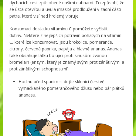
dýchacích cest způsobené našimi dutinami. To způsobí, že
se ústa otevřou a uvula (masité prodloužení v zadní části
patra, které visí nad hrdlem) vibruje.
Konzumací dostatku vitaminu C pomůžete vyčistit
dutiny. Některé z nejlepších potravin bohatých na vitamin
C, které lze konzumovat, jsou brokolice, pomeranče,
citrony, červená paprika, papája a hlavně ananas. Ananas
také obsahuje látku bojující proti sinusům zvanou
bromelain (enzym, který je známý svými protizánětlivými a
protizánětlivými schopnostmi).
Hodinu před spaním si dejte sklenici čerstvě
vymačkaného pomerančového džusu nebo pár plátků
ananasu.