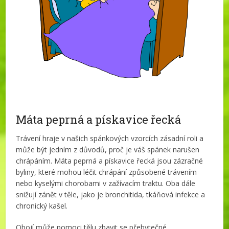
Máta peprná a pískavice řecká
Trávení hraje v našich spánkových vzorcích zásadní roli a
může být jedním z důvodů, proč je váš spánek narušen
chrápáním. Máta peprná a pískavice řecká jsou zázračné
byliny, které mohou léčit chrápání způsobené trávením
nebo kyselými chorobami v zažívacím traktu. Oba dále
snižují zánět v těle, jako je bronchitida, tkáňová infekce a
chronický kašel.
Obojí může pomoci tělu zbavit se přebytečné