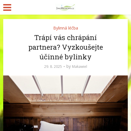
Bylinná léčba
Trápí vás chrápání
partnera? Vyzkoušejte
účinné bylinky
by
29. 8. 2025
Makawiel