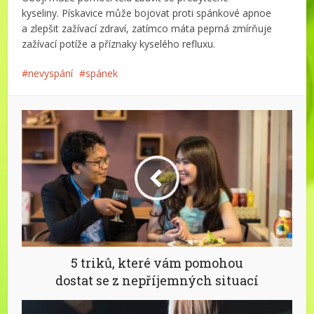
kyseliny. Pískavice může bojovat proti spánkové apnoe
a zlepšit zažívací zdraví, zatímco máta peprná zmírňuje
zažívací potíže a příznaky kyselého refluxu.
nevyspání
spánek
5 triků, které vám pomohou
dostat se z nepříjemných situací