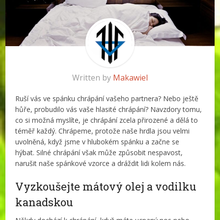
Written by
Makawiel
Ruší vás ve spánku chrápání vašeho partnera? Nebo ještě
hůře, probudilo vás vaše hlasité chrápání? Navzdory tomu,
co si možná myslíte, je chrápání zcela přirozené a dělá to
téměř každý. Chrápeme, protože naše hrdla jsou velmi
uvolněná, když jsme v hlubokém spánku a začne se
hýbat. Silné chrápání však může způsobit nespavost,
narušit naše spánkové vzorce a dráždit lidi kolem nás.
Vyzkoušejte mátový olej a vodilku
kanadskou