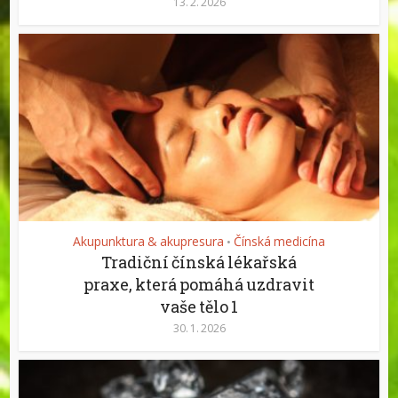
13. 2. 2026
Akupunktura & akupresura
Čínská medicína
•
Tradiční čínská lékařská
praxe, která pomáhá uzdravit
vaše tělo 1
30. 1. 2026