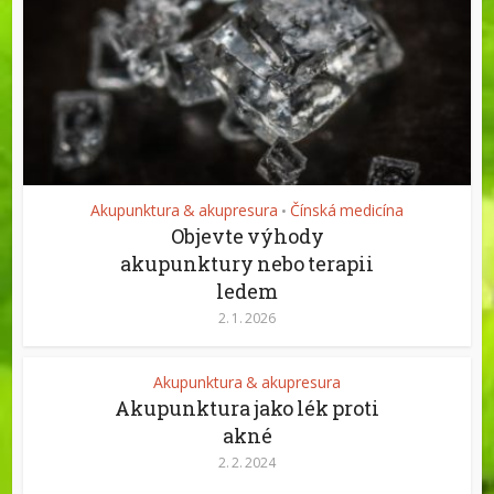
Akupunktura & akupresura
Čínská medicína
•
Objevte výhody
akupunktury nebo terapii
ledem
2. 1. 2026
Akupunktura & akupresura
Akupunktura jako lék proti
akné
2. 2. 2024