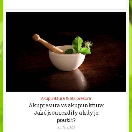
Akupunktura & akupresura
Akupresura vs akupunktura:
Jaké jsou rozdíly a kdy je
použít?
23. 9. 2020