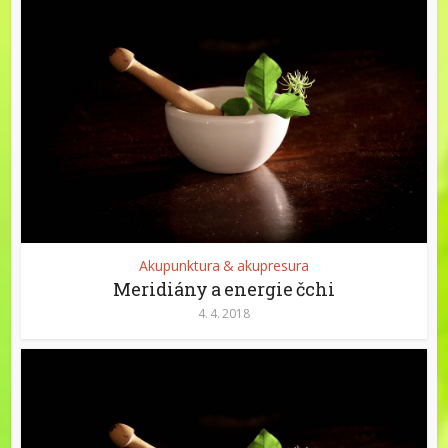
Akupunktura & akupresura
Meridiány a energie čchi
4. 4. 2018