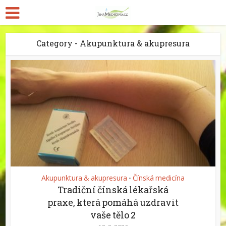
Category - Akupunktura & akupresura
Akupunktura & akupresura
Čínská medicína
•
Tradiční čínská lékařská
praxe, která pomáhá uzdravit
vaše tělo 2