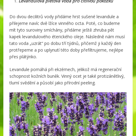
Levandulová pleťová voda pro citlivou pokožku
Do dvou decilitrů vody přidáme hrst sušené levandule a
přilejeme navíc dvě lžíce vinného octa. Poté, co budeme
mít tyto suroviny smíchány, přidáme ještě zhruba pět
kapek levandulového éterického oleje. Následně nám musí
tato voda „uzrát“ po dobu tří týdnů, přičemž ji každý den
protřepeme a po uplynutí této doby přefiltrujeme, nejlépe
přes plátýnko.
Levandule pomáhá při ekzémech, jelikož má regenerační
schopnost kožních buněk. Vinný ocet je také protizánětlivý,
tlumí svědění a působí jako přírodní peeling.