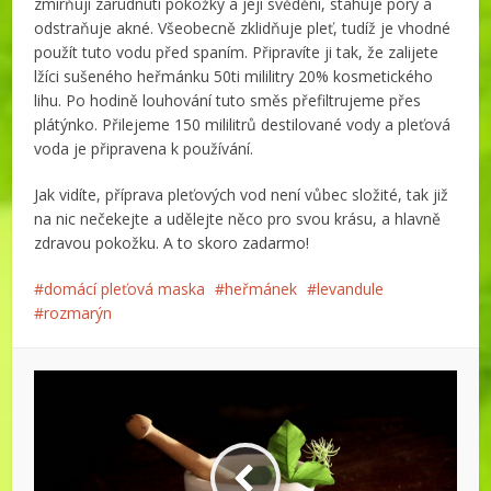
zmírňují zarudnutí pokožky a její svědění, stahuje póry a
odstraňuje akné. Všeobecně zklidňuje pleť, tudíž je vhodné
použít tuto vodu před spaním. Připravíte ji tak, že zalijete
lžíci sušeného heřmánku 50ti mililitry 20% kosmetického
lihu. Po hodině louhování tuto směs přefiltrujeme přes
plátýnko. Přilejeme 150 mililitrů destilované vody a pleťová
voda je připravena k používání.
Jak vidíte, příprava pleťových vod není vůbec složité, tak již
na nic nečekejte a udělejte něco pro svou krásu, a hlavně
zdravou pokožku. A to skoro zadarmo!
domácí pleťová maska
heřmánek
levandule
rozmarýn