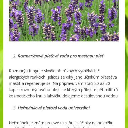
Rozmarýnová pleťová voda pro mastnou pleť
Rozmarýn funguje skvěle při různých vyrážkách či
alergických reakcích, jelikož se díky jeho účinkům přestává
mastit a regeneruje se. Na přípravu vám stačí 20 až 30
kapek rozmarýnového oleje ke kterým přilejete pět mililitrů
kosmetického lihu a lahvičku dolejeme destilovanou vodou.
Heřmánková pleťová voda univerzální
Heřmánek je znám pro své uklidňující účinky na pokožku,