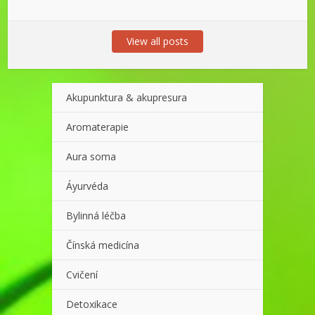
View all posts
Akupunktura & akupresura
Aromaterapie
Aura soma
Áyurvéda
Bylinná léčba
Čínská medicína
Cvičení
Detoxikace