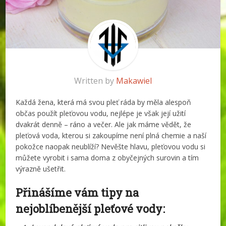
Written by
Makawiel
Každá žena, která má svou pleť ráda by měla alespoň
občas použít pleťovou vodu, nejlépe je však její užití
dvakrát denně – ráno a večer. Ale jak máme vědět, že
pleťová voda, kterou si zakoupíme není plná chemie a naší
pokožce naopak neublíží? Nevěšte hlavu, pleťovou vodu si
můžete vyrobit i sama doma z obyčejných surovin a tím
výrazně ušetřit.
Přinášíme vám tipy na
nejoblíbenější pleťové vody: