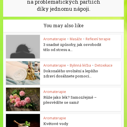
na problematických partiích
díky jednomu nápoji.
You may also like
Aromaterapie
•
Masáže
•
Reflexní terapie
3 snadné způsoby, jak osvobodit
tělo od stresu a...
Aromaterapie
•
Bylinná léčba
•
Detoxikace
Dokonalého uvolnění a lepšího
zdraví dosáhnete pomocí...
Aromaterapie
Růže jako lék? Samozřejmě –
přesvědčte se sami!
Aromaterapie
Květové vody