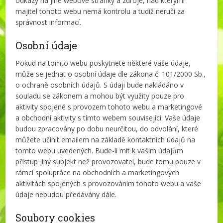
odkazy na jiné webové stránky a zdroje, nad kterými
majitel tohoto webu nemá kontrolu a tudíž neručí za
správnost informací.
Osobní údaje
Pokud na tomto webu poskytnete některé vaše údaje,
může se jednat o osobní údaje dle zákona č. 101/2000 Sb.,
o ochraně osobních údajů. S údaji bude nakládáno v
souladu se zákonem a mohou být využity pouze pro
aktivity spojené s provozem tohoto webu a marketingové
a obchodní aktivity s tímto webem související. Vaše údaje
budou zpracovány po dobu neurčitou, do odvolání, které
můžete učinit emailem na základě kontaktních údajů na
tomto webu uvedených. Bude-li mít k vašim údajům
přístup jiný subjekt než provozovatel, bude tomu pouze v
rámci spolupráce na obchodních a marketingových
aktivitách spojených s provozováním tohoto webu a vaše
údaje nebudou předávány dále.
Soubory cookies