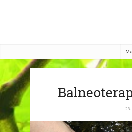
Ma
Balneoterap
25.