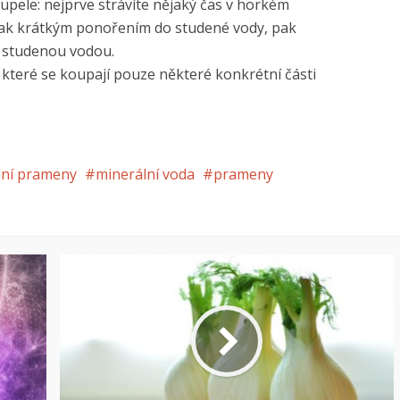
upele: nejprve strávíte nějaký čas v horkém
 pak krátkým ponořením do studené vody, pak
 studenou vodou.
 které se koupají pouze některé konkrétní části
lní prameny
minerální voda
prameny