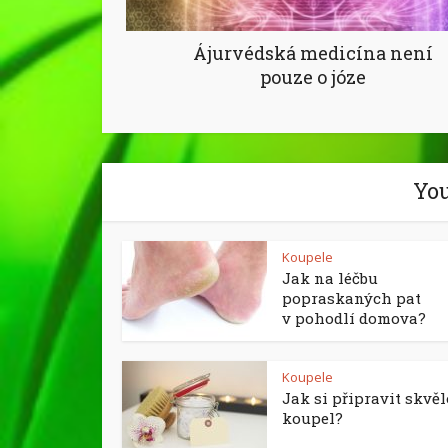
Ájurvédská medicína není
pouze o józe
You
Koupele
Jak na léčbu
popraskaných pat
v pohodlí domova?
Koupele
Jak si připravit skvě
koupel?