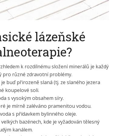
asické lázeňské
lneoterapie?
zhledem k rozdílnému složení minerálů je každý
 pro různé zdravotní problémy.
je buď přirozeně slaná (tj. ze slaného jezera
é koupelové soli.
oda s vysokým obsahem síry.
eré je mírně zaléváno pramenitou vodou.
voda s přídavkem bylinného oleje.
e velkých bazénech, kde je vyžadován tělesný
oudým kanálem.