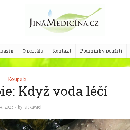
gazín
O portálu
Kontakt
Podmínky použití
Koupele
ie: Když voda léčí
 4. 2025
by
Makawiel