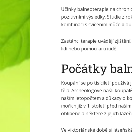
Účinky balneoterapie na chroni
pozitivními výsledky. Studie z ro
kombinaci s cvičením může dlouh
Zastánci terapie uvádějí zjištěn
lidí nebo pomoci artritidě.
Počátky bal
Koupání se po tisíciletí používá 
těla. Archeologové našli koupali
naším letopočtem a důkazy o kou
mořích již v 1. století před naš
oblíbené a některé z jejich láze
Ve viktoriánské době si lázeňská