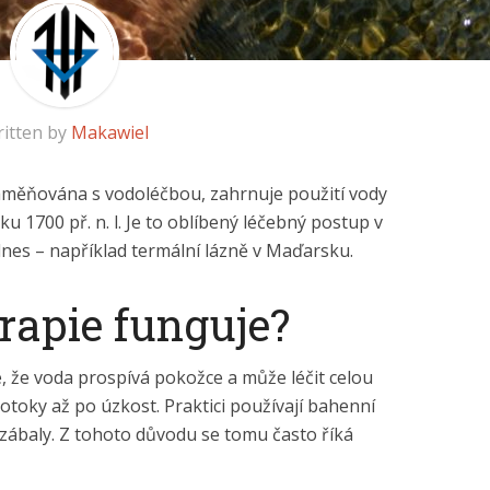
itten by
Makawiel
zaměňována s vodoléčbou, zahrnuje použití vody
u 1700 př. n. l. Je to oblíbený léčebný postup v
nes – například termální lázně v Maďarsku.
rapie funguje?
, že voda prospívá pokožce a může léčit celou
otoky až po úzkost. Praktici používají bahenní
 zábaly. Z tohoto důvodu se tomu často říká