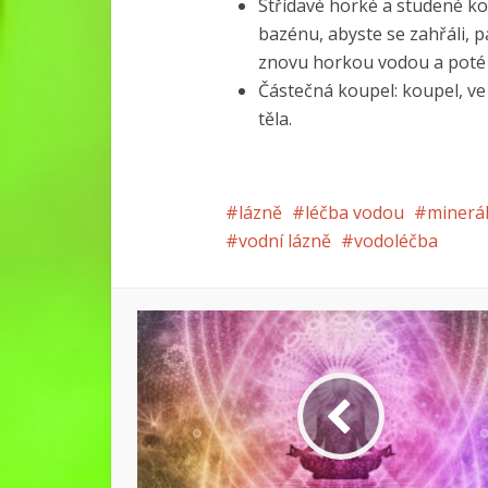
Střídavé horké a studené ko
bazénu, abyste se zahřáli,
znovu horkou vodou a poté
Částečná koupel: koupel, ve
těla.
lázně
léčba vodou
minerá
vodní lázně
vodoléčba