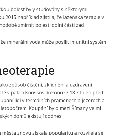
ckou bolest byly studovány s některými
ku 2015 například zjistila, že lázeňská terapie v
odobě zmírnit bolesti dolní části zad.
í, že minerální voda může posílit imunitní systém
neoterapie
jako způsob čištění, zklidnění a uzdravení
ště v paláci Knossos dokonce z 18. století před
pání lidí v termálních pramenech a jezerech a
ím letopočtem. Koupání bylo mezi Římany velmi
ňských domů existují dodnes.
 města znovu získala popularitu a rozvíjela se