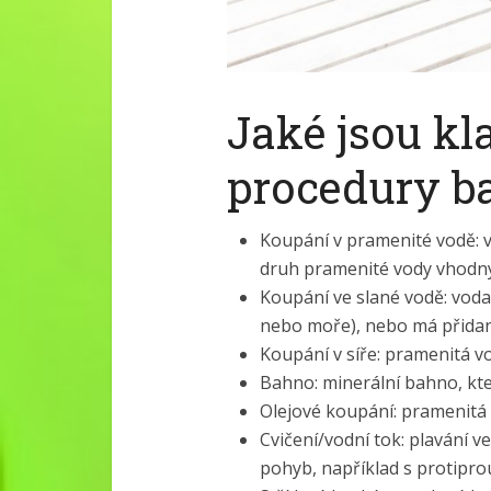
Jaké jsou kl
procedury ba
Koupání v pramenité vodě: v
druh pramenité vody vhodný
Koupání ve slané vodě: voda 
nebo moře), nebo má přidan
Koupání v síře: pramenitá v
Bahno: minerální bahno, kt
Olejové koupání: pramenitá 
Cvičení/vodní tok: plavání v
pohyb, například s protipr