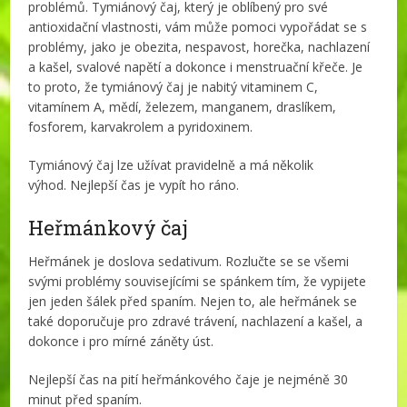
problémů. Tymiánový čaj, který je oblíbený pro své
antioxidační vlastnosti, vám může pomoci vypořádat se s
problémy, jako je obezita, nespavost, horečka, nachlazení
a kašel, svalové napětí a dokonce i menstruační křeče. Je
to proto, že tymiánový čaj je nabitý vitaminem C,
vitamínem A, mědí, železem, manganem, draslíkem,
fosforem, karvakrolem a pyridoxinem.
Tymiánový čaj lze užívat pravidelně a má několik
výhod. Nejlepší čas je vypít ho ráno.
Heřmánkový čaj
Heřmánek je doslova sedativum. Rozlučte se se všemi
svými problémy souvisejícími se spánkem tím, že vypijete
jen jeden šálek před spaním. Nejen to, ale heřmánek se
také doporučuje pro zdravé trávení, nachlazení a kašel, a
dokonce i pro mírné záněty úst.
Nejlepší čas na pití heřmánkového čaje je nejméně 30
minut před spaním.