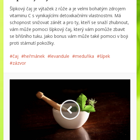
Šípkový čaj je výtažek z růže a je velmi bohatým zdrojem
vitaminu C s vynikajícími detoxikačními vlastnostmi. Má
schopnost snižovat zánět a pro ty, kteří se snaží zhubnout,
vám může pomoci šípkový čaj, který vám pomůže zbavit
se břišního tuku. Jako bonus vám může také pomoci v boji
proti stárnutí pokožky.
čaj
heřmánek
levandule
meduňka
šípek
zázvor