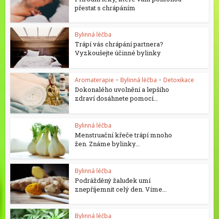
přestat s chrápáním
Bylinná léčba
Trápí vás chrápání partnera?
Vyzkoušejte účinné bylinky
Aromaterapie
•
Bylinná léčba
•
Detoxikace
Dokonalého uvolnění a lepšího
zdraví dosáhnete pomocí...
Bylinná léčba
Menstruační křeče trápí mnoho
žen. Známe bylinky...
Bylinná léčba
Podrážděný žaludek umí
znepříjemnit celý den. Víme...
Bylinná léčba