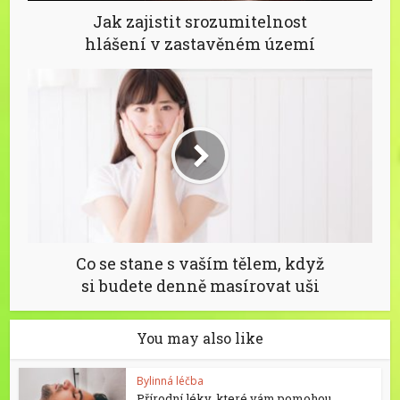
Jak zajistit srozumitelnost
hlášení v zastavěném území
Co se stane s vaším tělem, když
si budete denně masírovat uši
You may also like
Bylinná léčba
Přírodní léky, které vám pomohou