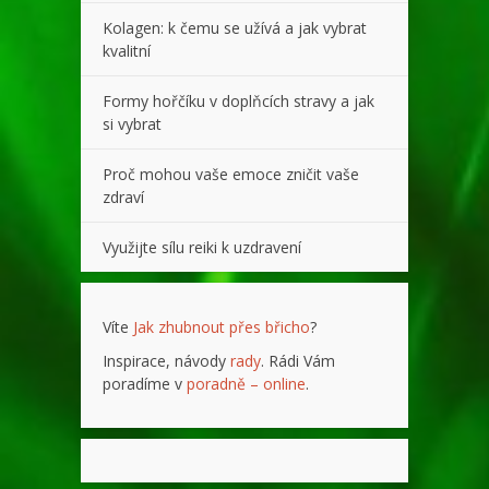
Kolagen: k čemu se užívá a jak vybrat
kvalitní
Formy hořčíku v doplňcích stravy a jak
si vybrat
Proč mohou vaše emoce zničit vaše
zdraví
Využijte sílu reiki k uzdravení
Víte
Jak zhubnout přes břicho
?
Inspirace, návody
rady
. Rádi Vám
poradíme v
poradně – online
.