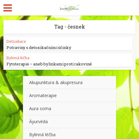
Tag - česnek
Detoxikace
Potraviny s detoxikačními účinky
Bylinná léčba
Fytoterapie – aneb bylinkami proti rakovině
Akupunktura & akupresura
Aromaterapie
Aura soma
Áyurvéda
Bylinná léčba