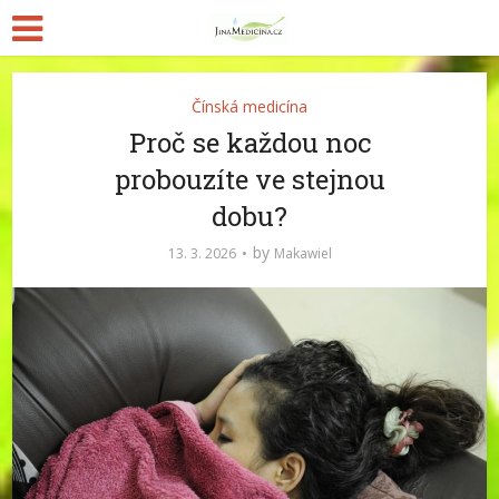
Čínská medicína
Proč se každou noc
probouzíte ve stejnou
dobu?
by
13. 3. 2026
Makawiel