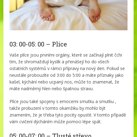
03: 00-05: 00 – Plíce
Vaše plíce jsou prvními orgány, které se začínají plnit čchi
tím, že shromažďují kyslík a přenášejí ho do všech
ostatních systémů v rámci přípravy na nový den. Pokud se
neustále probouzíte od 3:00 do 5:00 a máte příznaky jako
kašel, kýchání nebo ucpaný nos, může to znamenat, že
máte nadměrný hlen nebo špatnou stravu.
Plíce jsou také spojeny s emocemi smutku a smutku ,
takže probuzení v tomto okamžiku by mohlo být
znamením, že je třeba tyto pocity opustit. V tomto případě
vám cvičení dýcháním může pomoci lépe spát.
05: 00-07: 00 – Tlusté střevo