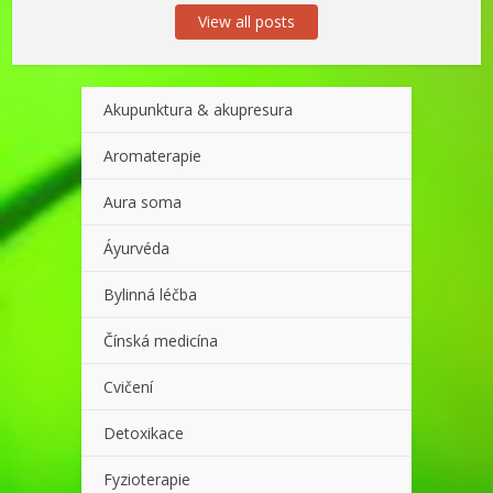
View all posts
Akupunktura & akupresura
Aromaterapie
Aura soma
Áyurvéda
Bylinná léčba
Čínská medicína
Cvičení
Detoxikace
Fyzioterapie