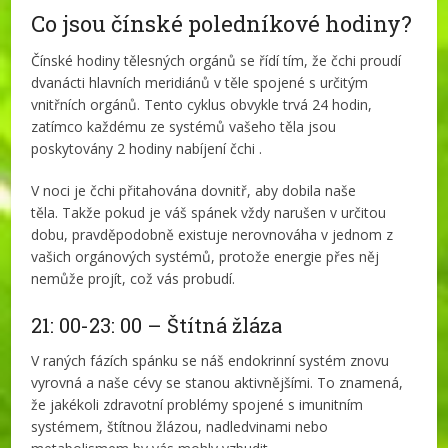
Co jsou čínské poledníkové hodiny?
Čínské hodiny tělesných orgánů se řídí tím, že čchi proudí
dvanácti hlavních meridiánů v těle spojené s určitým
vnitřních orgánů. Tento cyklus obvykle trvá 24 hodin,
zatímco každému ze systémů vašeho těla jsou
poskytovány 2 hodiny nabíjení čchi .
V noci je čchi přitahována dovnitř, aby dobila naše
těla. Takže pokud je váš spánek vždy narušen v určitou
dobu, pravděpodobně existuje nerovnováha v jednom z
vašich orgánových systémů, protože energie přes něj
nemůže projít, což vás probudí.
21: 00-23: 00 – Štítná žláza
V raných fázích spánku se náš endokrinní systém znovu
vyrovná a naše cévy se stanou aktivnějšími. To znamená,
že jakékoli zdravotní problémy spojené s imunitním
systémem, štítnou žlázou, nadledvinami nebo