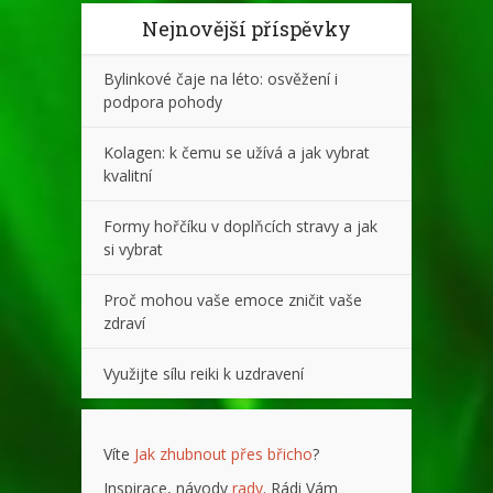
Nejnovější příspěvky
Bylinkové čaje na léto: osvěžení i
podpora pohody
Kolagen: k čemu se užívá a jak vybrat
kvalitní
Formy hořčíku v doplňcích stravy a jak
si vybrat
Proč mohou vaše emoce zničit vaše
zdraví
Využijte sílu reiki k uzdravení
Víte
Jak zhubnout přes břicho
?
Inspirace, návody
rady
. Rádi Vám