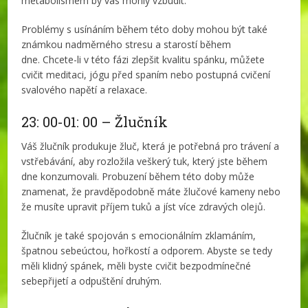
metabolismem by vás mohly vzbudit.
Problémy s usínáním během této doby mohou být také
známkou nadměrného stresu a starostí během
dne. Chcete-li v této fázi zlepšit kvalitu spánku, můžete
cvičit meditaci, jógu před spaním nebo postupná cvičení
svalového napětí a relaxace.
23: 00-01: 00 – Žlučník
Váš žlučník produkuje žluč, která je potřebná pro trávení a
vstřebávání, aby rozložila veškerý tuk, který jste během
dne konzumovali. Probuzení během této doby může
znamenat, že pravděpodobně máte žlučové kameny nebo
že musíte upravit příjem tuků a jíst více zdravých olejů.
Žlučník je také spojován s emocionálním zklamáním,
špatnou sebeúctou, hořkostí a odporem. Abyste se tedy
měli klidný spánek, měli byste cvičit bezpodmínečné
sebepřijetí a odpuštění druhým.