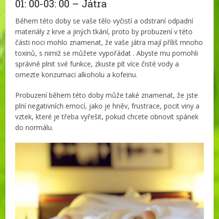
01: 00-03: 00 – Játra
Během této doby se vaše tělo vyčistí a odstraní odpadní
materiály z krve a jiných tkání, proto by probuzení v této
části noci mohlo znamenat, že vaše játra mají příliš mnoho
toxinů, s nimiž se můžete vypořádat . Abyste mu pomohli
správně plnit své funkce, zkuste pít více čisté vody a
omezte konzumaci alkoholu a kofeinu.
Probuzení během této doby může také znamenat, že jste
plní negativních emocí, jako je hněv, frustrace, pocit viny a
vztek, které je třeba vyřešit, pokud chcete obnovit spánek
do normálu.