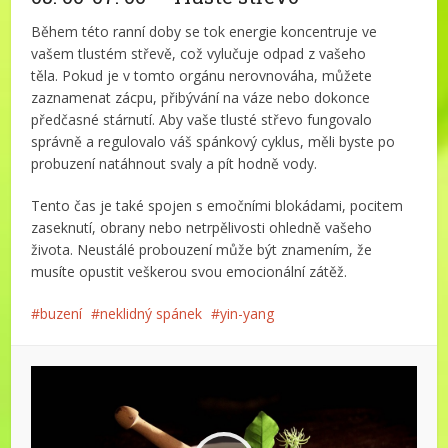
Během této ranní doby se tok energie koncentruje ve
vašem tlustém střevě, což vylučuje odpad z vašeho
těla. Pokud je v tomto orgánu nerovnováha, můžete
zaznamenat zácpu, přibývání na váze nebo dokonce
předčasné stárnutí. Aby vaše tlusté střevo fungovalo
správně a regulovalo váš spánkový cyklus, měli byste po
probuzení natáhnout svaly a pít hodně vody.
Tento čas je také spojen s emočními blokádami, pocitem
zaseknutí, obrany nebo netrpělivosti ohledně vašeho
života. Neustálé probouzení může být znamením, že
musíte opustit veškerou svou emocionální zátěž.
buzení
neklidný spánek
yin-yang