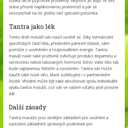
vzniká skrze psychické problémy. Nejhorší je, když se sex
stane přesně naplánovanou povinností a pár se
nesoustředí na nic jiného než zplození potomka.
Tantra jako lék
Tento druh masáží vás naučí uvolnit se. Díky stimulování
specifických částí těla, především pánevní oblasti, vám
pomůže s uvolněním a rozprouděním energie. Tantra
masáž navíc také pozitivně ovlivňuje produkci dopaminu a
serotoninu neboli takzvaných hormonů štěstí. Vaše tělo tak
bude zaplavenou štěstím a vzrušením. Tantra vás může
naučit také nové věci, které zužitkujete i v partnerském
životě. Vhodné může být také absolvovat spolu individuální
výuku tantra masáží, což vás ve vašem vztahu jistě posune
dál.
Další zásady
Tantra masáže jsou skvělým základem pro uvolnění a
nastolení základních správných podmínek pro