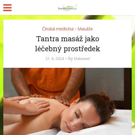
Čínská medicína
Masáže
•
Tantra masáž jako
léčebný prostředek
by
21. 6. 2024
Makawiel