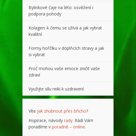
Bylinkové čaje na léto: osvěžení i
podpora pohody
Kolagen: k čemu se užívá a jak vybrat
kvalitní
Formy hořčíku v doplňcích stravy a jak
si vybrat
Proč mohou vaše emoce zničit vaše
zdraví
Využijte sílu reiki k uzdravení
Víte
Jak zhubnout přes břicho
?
Inspirace, návody
rady
. Rádi Vám
poradíme v
poradně – online
.