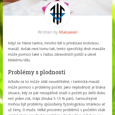
Written by
Makawiel
Když se řekne tantra, mnoho lidí si představí erotickou
masáž. Avšak není tomu tak, tento specifický druh masáže
může pomoci také s řadou zdravotních potíží a ulevit
lidskému tělu.
Problémy s plodností
Ačkoliv se to může zdát neuvěřitelné, i tantrická masáž
může pomoci s problémy početí. Jako neplodnost je brána
situace, kdy se pár neúspěšně snaží o početí po delší dobu
než jeden rok, trápí zhruba 5-15 % párů. Samozřejmě
mohou být problémy způsobeny fyziologickou stránkou ať
už ženy, či muže. Velké procento problémů s početím však