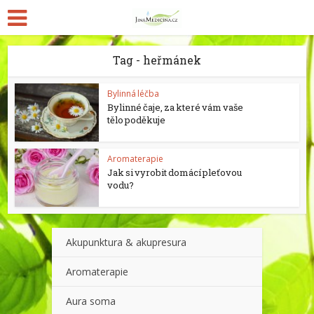
Tag - heřmánek
Bylinná léčba
Bylinné čaje, za které vám vaše
tělo poděkuje
Aromaterapie
Jak si vyrobit domácí pleťovou
vodu?
Akupunktura & akupresura
Aromaterapie
Aura soma