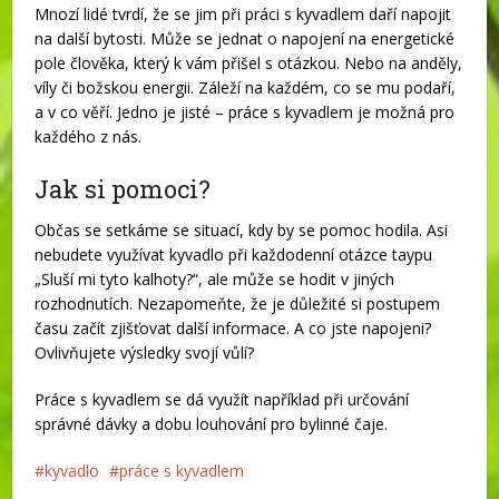
Mnozí lidé tvrdí, že se jim při práci s kyvadlem daří napojit
na další bytosti. Může se jednat o napojení na energetické
pole člověka, který k vám přišel s otázkou. Nebo na anděly,
víly či božskou energii. Záleží na každém, co se mu podaří,
a v co věří. Jedno je jisté – práce s kyvadlem je možná pro
každého z nás.
Jak si pomoci?
Občas se setkáme se situací, kdy by se pomoc hodila. Asi
nebudete využívat kyvadlo při každodenní otázce taypu
„Sluší mi tyto kalhoty?“, ale může se hodit v jiných
rozhodnutích. Nezapomeňte, že je důležité si postupem
času začít zjišťovat další informace. A co jste napojeni?
Ovlivňujete výsledky svojí vůlí?
Práce s kyvadlem se dá využít například při určování
správné dávky a dobu louhování pro bylinné čaje.
kyvadlo
práce s kyvadlem