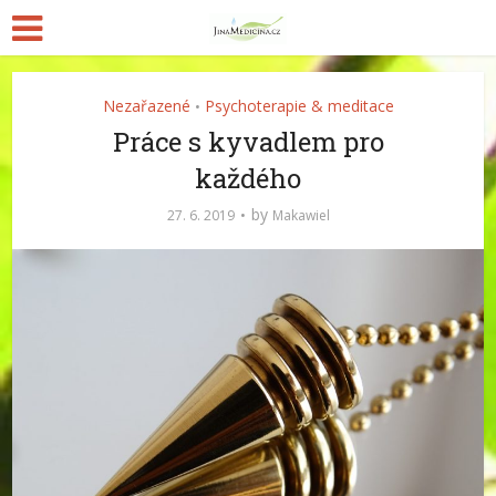
Nezařazené
Psychoterapie & meditace
•
Práce s kyvadlem pro
každého
by
27. 6. 2019
Makawiel