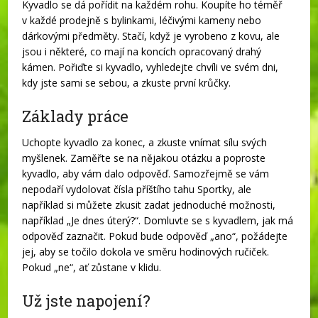
Kyvadlo se dá pořídit na každém rohu. Koupíte ho téměř
v každé prodejně s bylinkami, léčivými kameny nebo
dárkovými předměty. Stačí, když je vyrobeno z kovu, ale
jsou i některé, co mají na koncích opracovaný drahý
kámen. Pořiďte si kyvadlo, vyhledejte chvíli ve svém dni,
kdy jste sami se sebou, a zkuste první krůčky.
Základy práce
Uchopte kyvadlo za konec, a zkuste vnímat sílu svých
myšlenek. Zaměřte se na nějakou otázku a poproste
kyvadlo, aby vám dalo odpověď. Samozřejmě se vám
nepodaří vydolovat čísla příštího tahu Sportky, ale
například si můžete zkusit zadat jednoduché možnosti,
například „Je dnes úterý?“. Domluvte se s kyvadlem, jak má
odpověď zaznačit. Pokud bude odpověď „ano“, požádejte
jej, aby se točilo dokola ve směru hodinových ručiček.
Pokud „ne“, ať zůstane v klidu.
Už jste napojení?