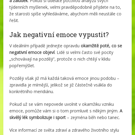
a žaludek
. Pokud si uděláte poctivou analýzu svých
týdenních myšlenek, velmi pravděpodobně přijdete na to,
že starosti spíše vyhledáváme, abychom měli neustále co
řešit.
Jak negativní emoce vypustit?
V ideálním případě jednejte opravdu
okamžitě poté, co se
negativní emoce objeví
. Lidé si velmi často své pocity
„schovávají na později“, protože o nich chtějí v klidu
popřemýšlet.
Později však již má každá taková emoce jinou podobu –
zpravidla je mírnější, jelikož se již částečně vsákla do
konkrétního meridiánu.
Pokud už se vám nepovede uvolnit v okamžiku vzniku
emoce, pomůže vám si o tom promluvit s někým jiným.
A
skvělý lék symbolizuje i sport
– zejména běh nebo tanec.
Více informací ze světa zdraví a zdravého životního stylu