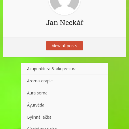
Jan Neckář
View all posts
Akupunktura & akupresura
Aromaterapie
Aura soma
Áyurvéda
Bylinná léčba