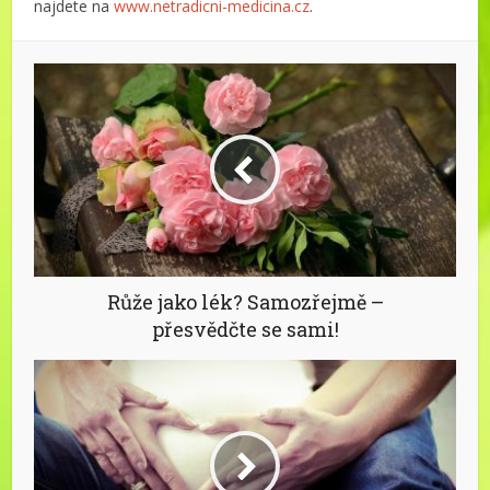
najdete na
www.netradicni-medicina.cz
.
Růže jako lék? Samozřejmě –
přesvědčte se sami!