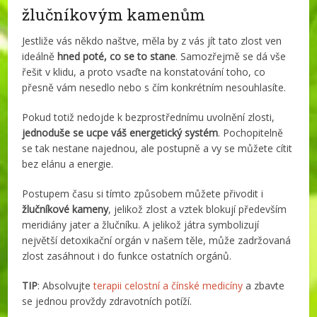
žlučníkovým kamenům
Jestliže vás někdo naštve, měla by z vás jít tato zlost ven
ideálně
hned poté, co se to stane
. Samozřejmě se dá vše
řešit v klidu, a proto vsaďte na konstatování toho, co
přesně vám nesedlo nebo s čím konkrétním nesouhlasíte.
Pokud totiž nedojde k bezprostřednímu uvolnění zlosti,
jednoduše se ucpe váš energetický systém
. Pochopitelně
se tak nestane najednou, ale postupně a vy se můžete cítit
bez elánu a energie.
Postupem času si tímto způsobem můžete přivodit i
žlučníkové kameny
, jelikož zlost a vztek blokují především
meridiány jater a žlučníku. A jelikož játra symbolizují
největší detoxikační orgán v našem těle, může zadržovaná
zlost zasáhnout i do funkce ostatních orgánů.
TIP
: Absolvujte
terapii celostní a čínské medicíny
a zbavte
se jednou provždy zdravotních potíží.