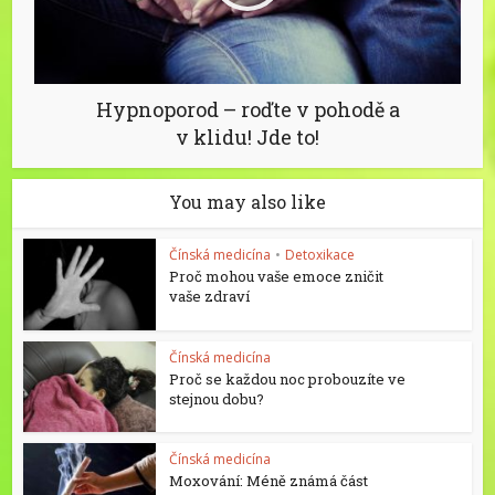
Hypnoporod – roďte v pohodě a
v klidu! Jde to!
You may also like
Čínská medicína
•
Detoxikace
Proč mohou vaše emoce zničit
vaše zdraví
Čínská medicína
Proč se každou noc probouzíte ve
stejnou dobu?
Čínská medicína
Moxování: Méně známá část