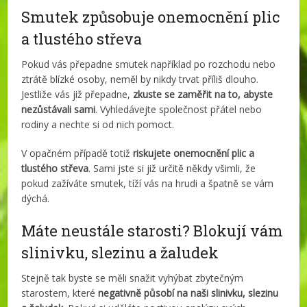
Smutek způsobuje onemocnění plic
a tlustého střeva
Pokud vás přepadne smutek například po rozchodu nebo
ztrátě blízké osoby, neměl by nikdy trvat příliš dlouho.
Jestliže vás již přepadne,
zkuste se zaměřit na to, abyste
nezůstávali sami
. Vyhledávejte společnost přátel nebo
rodiny a nechte si od nich pomoct.
V opačném případě totiž
riskujete onemocnění plic a
tlustého střeva
. Sami jste si již určitě někdy všimli, že
pokud zažíváte smutek, tíží vás na hrudi a špatně se vám
dýchá.
Máte neustále starosti? Blokují vám
slinivku, slezinu a žaludek
Stejně tak byste se měli snažit vyhýbat zbytečným
starostem, které
negativně působí na naši slinivku, slezinu