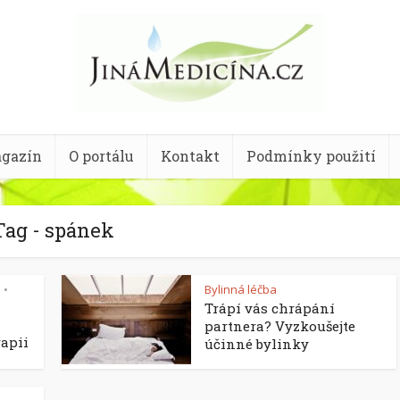
gazín
O portálu
Kontakt
Podmínky použití
Tag - spánek
Bylinná léčba
•
Trápí vás chrápání
partnera? Vyzkoušejte
apii
účinné bylinky