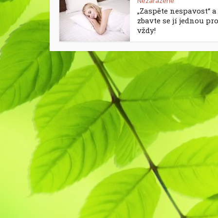
Nezařazené
„Zaspěte nespavost“ a
zbavte se jí jednou pr
vždy!