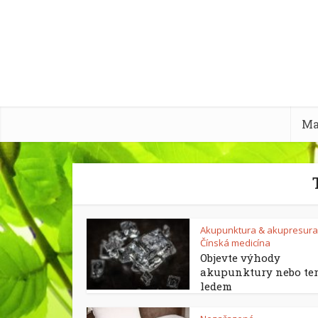
Ma
Akupunktura & akupresura
Čínská medicína
Objevte výhody
akupunktury nebo ter
ledem