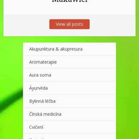
View all posts
Akupunktura & akupresura
Aromaterapie
Aura soma
Áyurvéda
Bylinná léčba
Čínská medicína
Cvičení