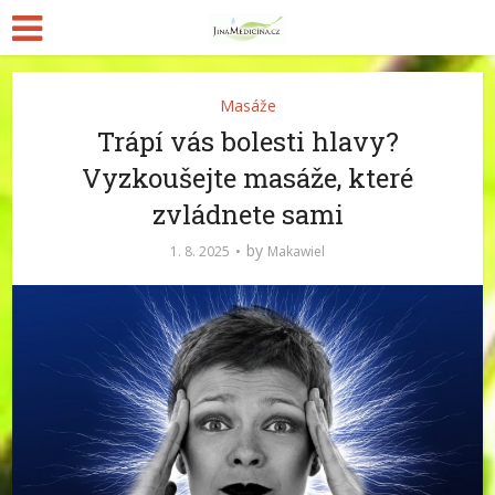
Masáže
Trápí vás bolesti hlavy?
Vyzkoušejte masáže, které
zvládnete sami
by
1. 8. 2025
Makawiel