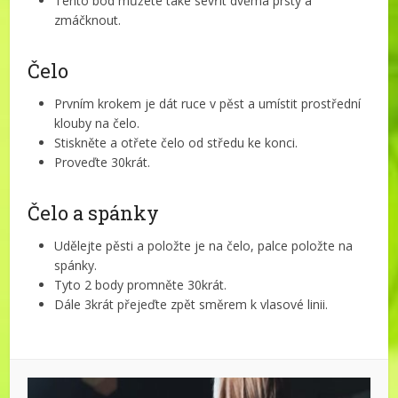
Tento bod můžete také sevřít dvěma prsty a
zmáčknout.
Čelo
Prvním krokem je dát ruce v pěst a umístit prostřední
klouby na čelo.
Stiskněte a otřete čelo od středu ke konci.
Proveďte 30krát.
Čelo a spánky
Udělejte pěsti a položte je na čelo, palce položte na
spánky.
Tyto 2 body promněte 30krát.
Dále 3krát přejeďte zpět směrem k vlasové linii.