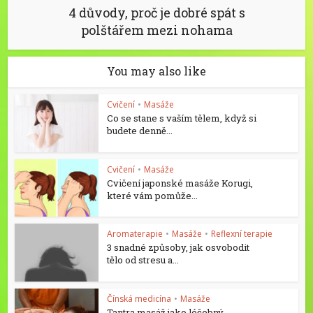
4 důvody, proč je dobré spát s
polštářem mezi nohama
You may also like
Cvičení
•
Masáže
Co se stane s vaším tělem, když si
budete denně...
Cvičení
•
Masáže
Cvičení japonské masáže Korugi,
které vám pomůže...
Aromaterapie
•
Masáže
•
Reflexní terapie
3 snadné způsoby, jak osvobodit
tělo od stresu a...
Čínská medicína
•
Masáže
Tantra masáž jako léčebný