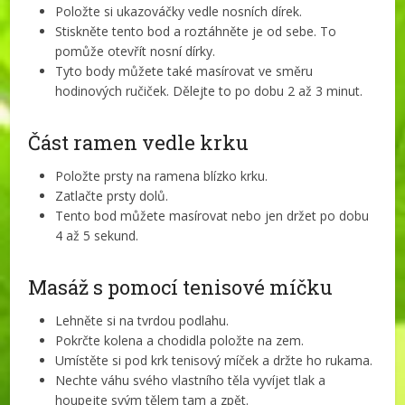
Položte si ukazováčky vedle nosních dírek.
Stiskněte tento bod a roztáhněte je od sebe. To
pomůže otevřít nosní dírky.
Tyto body můžete také masírovat ve směru
hodinových ručiček. Dělejte to po dobu 2 až 3 minut.
Část ramen vedle krku
Položte prsty na ramena blízko krku.
Zatlačte prsty dolů.
Tento bod můžete masírovat nebo jen držet po dobu
4 až 5 sekund.
Masáž s pomocí tenisové míčku
Lehněte si na tvrdou podlahu.
Pokrčte kolena a chodidla položte na zem.
Umístěte si pod krk tenisový míček a držte ho rukama.
Nechte váhu svého vlastního těla vyvíjet tlak a
houpejte svým tělem tam a zpět.