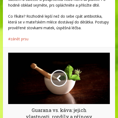
hodině obklad sejměte, prs opláchněte a přiložte dítě.
Co říkáte? Rozhodně lepší než do sebe cpát antibiotika,
která se v mateřském mléce dostávají do děťátka. Postupy
prověřené stovkami matek, úspěšná léčba.
zánět prsu
Guarana vs. káva: jejich
vlastnosti, rozdíly a přínosy