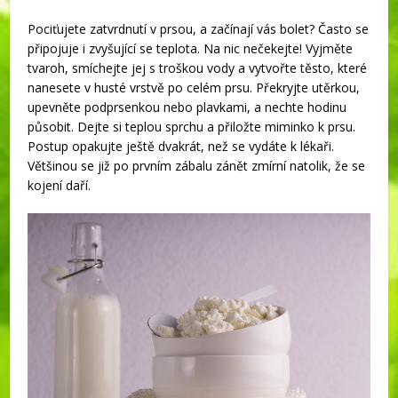
Pociťujete zatvrdnutí v prsou, a začínají vás bolet? Často se
připojuje i zvyšující se teplota. Na nic nečekejte! Vyjměte
tvaroh, smíchejte jej s troškou vody a vytvořte těsto, které
nanesete v husté vrstvě po celém prsu. Překryjte utěrkou,
upevněte podprsenkou nebo plavkami, a nechte hodinu
působit. Dejte si teplou sprchu a přiložte miminko k prsu.
Postup opakujte ještě dvakrát, než se vydáte k lékaři.
Většinou se již po prvním zábalu zánět zmírní natolik, že se
kojení daří.