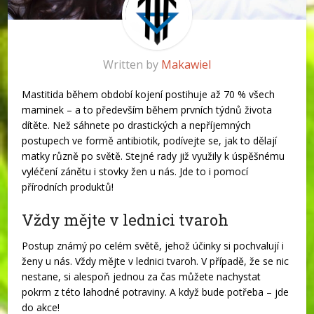
Written by
Makawiel
Mastitida během období kojení postihuje až 70 % všech
maminek – a to především během prvních týdnů života
dítěte. Než sáhnete po drastických a nepříjemných
postupech ve formě antibiotik, podívejte se, jak to dělají
matky různě po světě. Stejné rady již využily k úspěšnému
vyléčení zánětu i stovky žen u nás. Jde to i pomocí
přírodních produktů!
Vždy mějte v lednici tvaroh
Postup známý po celém světě, jehož účinky si pochvalují i
ženy u nás. Vždy mějte v lednici tvaroh. V případě, že se nic
nestane, si alespoň jednou za čas můžete nachystat
pokrm z této lahodné potraviny. A když bude potřeba – jde
do akce!