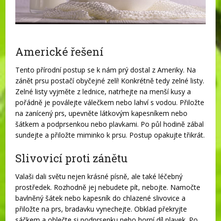
Americké řešení
Tento přírodní postup se k nám prý dostal z Ameriky. Na
zánět prsu postačí obyčejné zelí! Konkrétně tedy zelné listy.
Zelné listy vyjměte z lednice, natrhejte na menší kusy a
pořádně je poválejte válečkem nebo lahví s vodou. Přiložte
na zanícený prs, upevněte látkovým kapesníkem nebo
šátkem a podprsenkou nebo plavkami. Po půl hodině zábal
sundejte a přiložte miminko k prsu. Postup opakujte třikrát.
Slivovicí proti zánětu
Valaši dali světu nejen krásné písně, ale také léčebný
prostředek. Rozhodně jej nebudete pít, nebojte. Namočte
bavlněný šátek nebo kapesník do chlazené slivovice a
přiložte na prs, bradavku vynechejte. Obklad překryjte
sáčkem a oblečte si podprsenku nebo horní díl plavek. Po