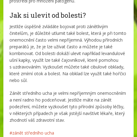
prostředí pro množení patogenů.
Jak si ulevit od bolesti?
Jestliže úspěšně zvládáte bojovat proti zánětlivým
činitelům, je důležité utlumit také bolest, která je při tomto
onemocnění často velmi nepříjemná. Výhodou přírodních
preparátů je, že je lze užívat často a můžete je také
kombinovat. Od bolesti dokáží ulevit například levandulové
ušní kapky, využít lze také čajovníkové, které pomohou
s uzdravováním. Vyzkoušet můžete také cibulové obklady,
které zmírní otok a bolest. Na obklad lze využít také hořčici
nebo sůl.
Zánět středního ucha je velmi nepříjemným onemocněním
a není radno ho podceňovat. Jestliže máte na zánět
podezření, můžete vyzkoušet tyto přírodní způsoby léčby,
v některých případech je však jistější navštívit lékaře, který
zhodnotí váš zdravotní stav.
zánět středního ucha