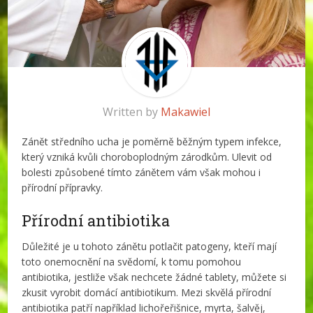
Written by
Makawiel
Zánět středního ucha je poměrně běžným typem infekce,
který vzniká kvůli choroboplodným zárodkům. Ulevit od
bolesti způsobené tímto zánětem vám však mohou i
přírodní přípravky.
Přírodní antibiotika
Důležité je u tohoto zánětu potlačit patogeny, kteří mají
toto onemocnění na svědomí, k tomu pomohou
antibiotika, jestliže však nechcete žádné tablety, můžete si
zkusit vyrobit domácí antibiotikum. Mezi skvělá přírodní
antibiotika patří například lichořeřišnice, myrta, šalvěj,