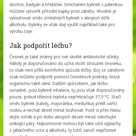
skořice, badyán a hřebíček. Smícháním bylinek s pálenkou
můžete vytvořit přírodní kapky proti zánětu. Vhodné je
vylouhovat směs zmíněných bylinek v alespoň 60%
alkoholu. Bylinky se však dají využít například také pro
výrobu čaje.
Jak podpořit léčbu?
Česnek je také známý pro své skvělé antibiotické účinky.
Někdy je doporučováno do ucha vložit stroužek česneku,
to však není příliš komfortní způsob léčby. Boj se zánětem
však můžete podpořit pomocí česnekové polévky, která
organismu také uleví. Dalším způsobem, jak léčbu
usnadnit, jsou bylinné inhalace, ty jsou však doporučovány
pouze, pokud tělesná teplota nepřekračuje 37,5 °C. Stačí
směs bylinek (šalvěj, majoránka, meduňka) přelít vařící
vodou a nechat deset minut louhovat. Poté si přes hlavu
dejte ručník a po dobu alespoň deseti minut vdechujte
unikající páry. Nápomocné mohou být také ušní výplachy
z jablečného octa a alkoholu, ty totiž zaručí nepříznivé