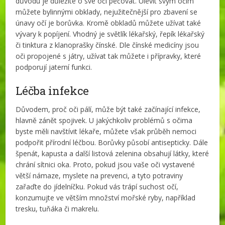
důvodu je důležité o své oči pečovat. Ulevit svým očím
můžete bylinnými obklady, nejužitečnější pro zbavení se
únavy očí je borůvka. Kromě obkladů můžete užívat také
vývary k popíjení. Vhodný je světlík lékařský, řepík lékařský
či tinktura z klanoprašky čínské. Dle čínské medicíny jsou
oči propojené s játry, užívat tak můžete i přípravky, které
podporují jaterní funkci.
Léčba infekce
Důvodem, proč oči pálí, může být také začínající infekce,
hlavně zánět spojivek. U jakýchkoliv problémů s očima
byste měli navštívit lékaře, můžete však průběh nemoci
podpořit přírodní léčbou. Borůvky působí antisepticky. Dále
špenát, kapusta a další listová zelenina obsahují látky, které
chrání sítnici oka. Proto, pokud jsou vaše oči vystavené
větší námaze, myslete na prevenci, a tyto potraviny
zařaďte do jídelníčku. Pokud vás trápí suchost očí,
konzumujte ve větším množství mořské ryby, například
tresku, tuňáka či makrelu.