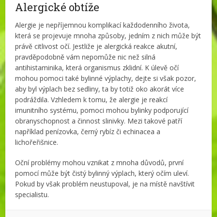
Alergické obtíže
Alergie je nepříjemnou komplikací každodenního života,
která se projevuje mnoha způsoby, jedním z nich může být
právě citlivost očí. Jestliže je alergická reakce akutní,
pravděpodobně vám nepomůže nic než silná
antihistaminika, která organismus zklidní. K úlevě očí
mohou pomoci také bylinné výplachy, dejte si však pozor,
aby byl výplach bez sedliny, ta by totiž oko akorát více
podráždila. Vzhledem k tomu, že alergie je reakcí
imunitního systému, pomoci mohou bylinky podporující
obranyschopnost a činnost slinivky. Mezi takové patří
například penízovka, černý rybíz či echinacea a
lichořeřišnice.
Oční problémy mohou vznikat z mnoha důvodů, první
pomocí může být čistý bylinný výplach, který očím uleví.
Pokud by však problém neustupoval, je na místě navštívit
specialistu.