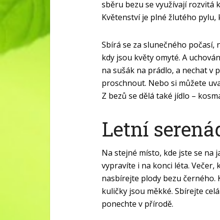
sběru bezu se využívají rozvitá k
Květenství je plné žlutého pylu,
Sbírá se za slunečného počasí, 
kdy jsou květy omyté. A uchován
na sušák na prádlo, a nechat v p
proschnout. Nebo si můžete uva
Z bezů se dělá také jídlo – kosma
Letní serená
Na stejné místo, kde jste se na 
vypravíte i na konci léta. Večer,
nasbírejte plody bezu černého.
kuličky jsou měkké. Sbírejte cel
ponechte v přírodě.