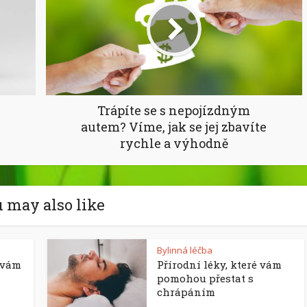
Trápíte se s nepojízdným
autem? Víme, jak se jej zbavíte
rychle a výhodně
 may also like
Bylinná léčba
é vám
Přírodní léky, které vám
pomohou přestat s
chrápáním