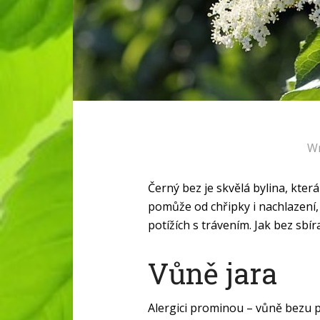
Wr
Černý bez je skvělá bylina, kter
pomůže od chřipky i nachlazení,
potížích s trávením. Jak bez sbír
Vůně jara
Alergici prominou – vůně bezu pa