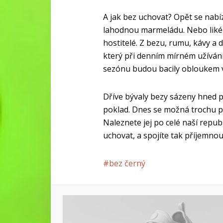
A jak bez uchovat? Opět se nabíz
lahodnou marmeládu. Nebo likér
hostitelé. Z bezu, rumu, kávy a da
který při denním mírném užívání 
sezónu budou bacily obloukem 
Dříve bývaly bezy sázeny hned p
poklad. Dnes se možná trochu pro
Naleznete jej po celé naší republ
uchovat, a spojíte tak příjemno
bez černý