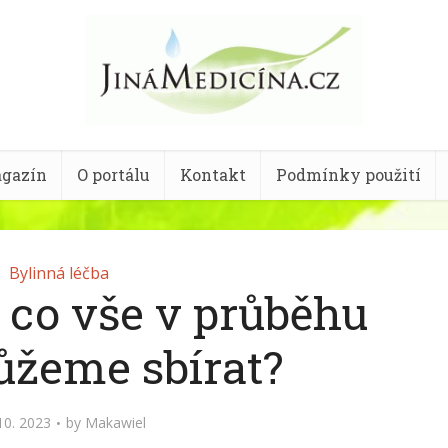
gazín
O portálu
Kontakt
Podmínky použití
Bylinná léčba
 co vše v průběhu
ůžeme sbírat?
10. 2023
by
Makawiel