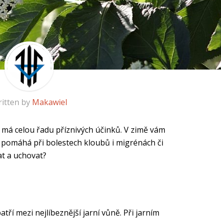
itten by
Makawiel
á má celou řadu příznivých účinků. V zimě vám
 pomáhá při bolestech kloubů i migrénách či
at a uchovat?
tří mezi nejlíbeznější jarní vůně. Při jarním