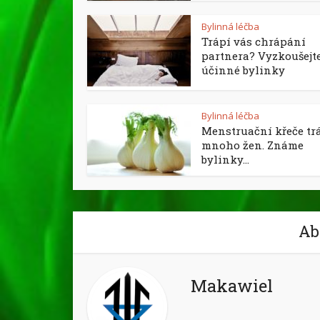
Bylinná léčba
Trápí vás chrápání
partnera? Vyzkoušejt
účinné bylinky
Bylinná léčba
Menstruační křeče tr
mnoho žen. Známe
bylinky...
Ab
Makawiel