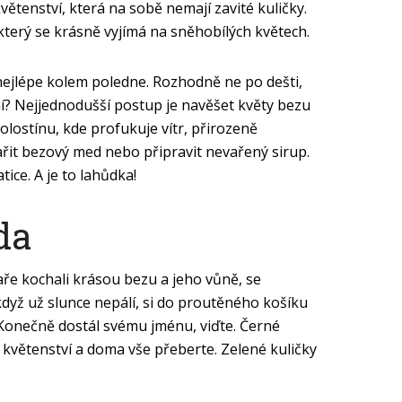
větenství, která na sobě nemají zavité kuličky.
 který se krásně vyjímá na sněhobílých květech.
nejlépe kolem poledne. Rozhodně ne po dešti,
í? Nejjednodušší postup je navěšet květy bezu
olostínu, kde profukuje vítr, přirozeně
řit bezový med nebo připravit nevařený sirup.
tice. A je to lahůdka!
da
jaře kochali krásou bezu a jeho vůně, se
 když už slunce nepálí, si do proutěného košíku
 Konečně dostál svému jménu, viďte. Černé
á květenství a doma vše přeberte. Zelené kuličky