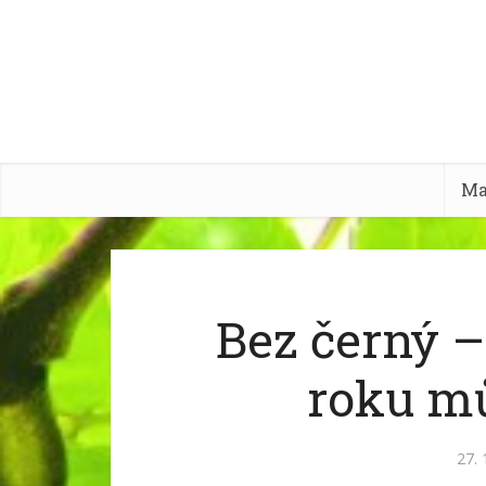
Ma
Bez černý –
roku m
27. 