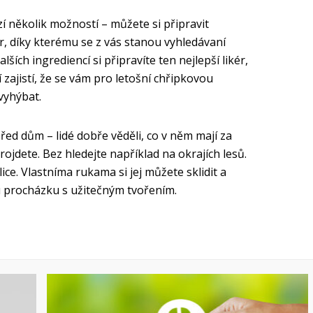
í několik možností – můžete si připravit
, díky kterému se z vás stanou vyhledávaní
lších ingrediencí si připravíte ten nejlepší likér,
zajistí, že se vám pro letošní chřipkovou
vyhýbat.
řed dům – lidé dobře věděli, co v něm mají za
jdete. Bez hledejte například na okrajích lesů.
ice. Vlastníma rukama si jej můžete sklidit a
u procházku s užitečným tvořením.