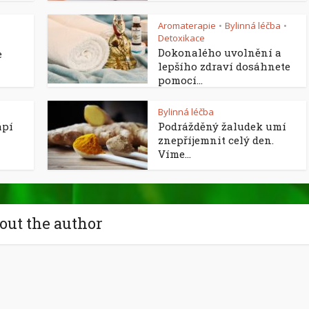
Aromaterapie
Bylinná léčba
•
•
Detoxikace
Dokonalého uvolnění a
e
lepšího zdraví dosáhnete
pomocí...
Bylinná léčba
ápí
Podrážděný žaludek umí
znepříjemnit celý den.
Víme...
out the author