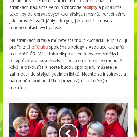
jedinečnost každé restaurace. Proto Vám na našich
stránkách nabízíme velmi různorodé
recepty
a přinášíme
také tipy od opravdových kuchařských mistrů. Poradí Vám,
jak správně uvařit jáhly a bulgur, jak zkřehčit maso a
mnoho dalších vychytávek.
Na stránkách si také můžete stáhnout kuchařku. Připravili ji
profíci z
Chef Clubu
společně s kolegy z Asociace kuchařů
a cukrářů ČR. Máte tak k dispozici hned dvacet skvělých
receptů, které jsou skvělým zpestřením denního menu. A
když je ozkoušíte a hosté budou spokojení, můžete je
zahrnout i do stálých jídelních lístků. Nechte se inspirovat a
nahlédněte pod pokličku opravdovým kuchařským
mistrům.