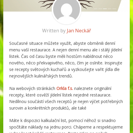
Written by
Jan Neckář
Současné situace můžete využít, abyste obměnili denní
menu vaší restaurace. A nejen denní menu ale i stálý jídelní
lístek. Čas od času byste měli hostům nabídnout něco
nového, něco překvapivého, něco, čím je oslníte. Inspirujte
se recepty světových kuchařů a vyzkoušejte vařit jídla dle
nejnovějších kulinářských trendů.
Na webových stránkách
Orkla f.s.
naleznete originální
recepty, které osvěží jídelní lístek nejedné restaurace.
Nedílnou součástí všech receptů je nejen výčet potřebných
surovin a konkrétních produktů, ale také
Máte k dispozici kalkulační list, pomocí něhož si snadno
spočítáte náklady na jednu porci. Chápeme a respektujeme