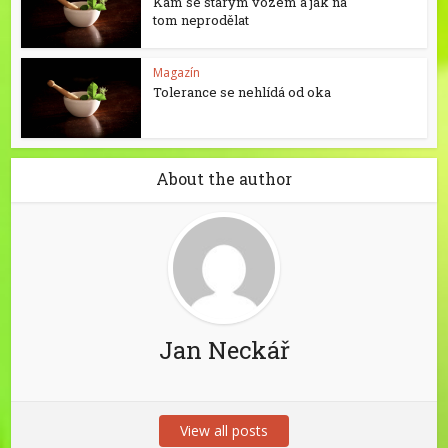
Kam se starým vozem a jak na
tom neprodělat
Magazín
Tolerance se nehlídá od oka
About the author
Jan Neckář
View all posts