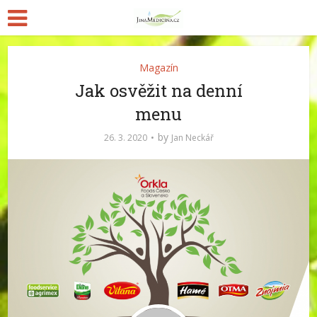
Magazín
Jak osvěžit na denní
menu
by
26. 3. 2020
Jan Neckář