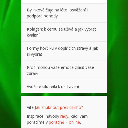
Bylinkové čaje na léto: osvěžení i
podpora pohody
Kolagen: k čemu se užívá a jak vybrat
kvalitní
Formy hořčíku v doplňcích stravy a jak
si vybrat
Proč mohou vaše emoce zničit vaše
zdraví
Využijte sílu reiki k uzdravení
Víte
Jak zhubnout přes břicho
?
Inspirace, návody
rady
. Rádi Vám
poradíme v
poradně – online
.