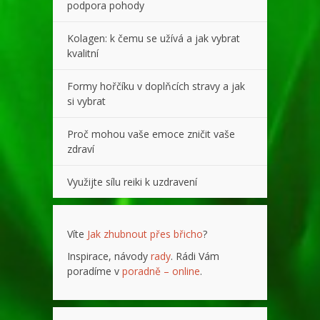
podpora pohody
Kolagen: k čemu se užívá a jak vybrat
kvalitní
Formy hořčíku v doplňcích stravy a jak
si vybrat
Proč mohou vaše emoce zničit vaše
zdraví
Využijte sílu reiki k uzdravení
Víte
Jak zhubnout přes břicho
?
Inspirace, návody
rady
. Rádi Vám
poradíme v
poradně – online
.