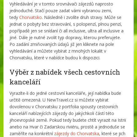
Vyhledávání je v tomto srovnávači zájezdů naprosto
jednoduché. Stačí pouze zadat vámi vybranou zemi,
tedy
Chorvatsko
. Následně i zvolíte druh stravy. Může se
jednat o pobyty bez stravování, s polopenzí, plnou penzí,
popřípadě jen se snídaní či all inclusive, ultra all inclusive a
jiné. Dále je nutné zvolit typ dopravy, kterou preferujete.
Po zadání zmiňovaných údajů již jen kliknete na pole
vyhledávání a můžete vybírat z mnohých lokalit v
Chorvatsku, které v nabídce budou k dispozici.
Výběr z nabídek všech cestovních
kanceláří
Vyrazíte-li do jedné cestovní kanceláře, její nabídka bude
určitě omezená. U NewTravel.cz si můžete vybírat
dovolenou v Chorvatsku z portfolia spousty cestovních
kanceláří nabízejících zájezdy do jakýchkoli částí této
jihoevropské země. Pokud tedy budete chtít vyrazit na Istrii
anebo na Hvar či Zadarskou riviéru, prostě a jednoduše se
zaměříte na konkrétní
zájezdy do Chorvatska
, které se jich