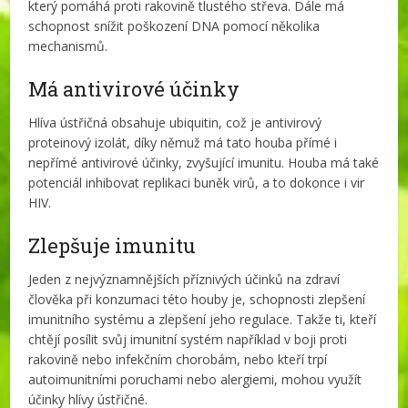
který pomáhá proti rakovině tlustého střeva. Dále má
schopnost snížit poškození DNA pomocí několika
mechanismů.
Má antivirové účinky
Hlíva ústřičná obsahuje ubiquitin, což je antivirový
proteinový izolát, díky němuž má tato houba přímé i
nepřímé antivirové účinky, zvyšující imunitu. Houba má také
potenciál inhibovat replikaci buněk virů, a to dokonce i vir
HIV.
Zlepšuje imunitu
Jeden z nejvýznamnějších příznivých účinků na zdraví
člověka při konzumaci této houby je, schopnosti zlepšení
imunitního systému a zlepšení jeho regulace. Takže ti, kteří
chtějí posílit svůj imunitní systém například v boji proti
rakovině nebo infekčním chorobám, nebo kteří trpí
autoimunitními poruchami nebo alergiemi, mohou využít
účinky hlívy ústřičné.