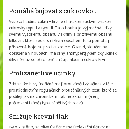
Pomáhá bojovat s cukrovkou
Vysoká hladina cukru v krvi je charakteristickým znakem
cukrovky typu I a typu II. Tato houba je výjimečná í díky
svému vysokému obsahu vlákniny a příznivému obsahu
bílkovin, které spolu s nízkým obsahem tuku pomáhají
přirozeně bojovat proti cukrovce. Guanid, sloučenina
obsažená v houbách, má silný antihyperglykemický účinek,
díky němuž se přirozeně snižuje hladinu cukru v krvi.
Protizánětlivé účinky
Zdá se, že hlívy ústřičné mají protizánětlivý účinek v těle
prostřednictvím regulačních protizánětlivých cest, které se
podílejí jak na chronickém, tak na akutním (alergii,
poškození tkáně) typu zánětlivých stavů.
Snižuje krevní tlak
Bylo zjištěno, že hlívy ústřičné mají relaxační účinek na