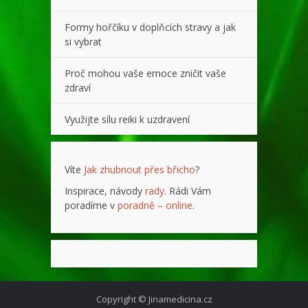
Formy hořčíku v doplňcích stravy a jak
si vybrat
Proč mohou vaše emoce zničit vaše
zdraví
Využijte sílu reiki k uzdravení
Víte
Jak zhubnout přes břicho
?
Inspirace, návody
rady
. Rádi Vám
poradíme v
poradně – online
.
Copyright © Jinamedicina.cz