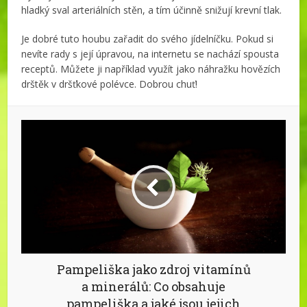
hladký sval arteriálních stěn, a tím účinně snižují krevní tlak.
Je dobré tuto houbu zařadit do svého jídelníčku. Pokud si
nevíte rady s její úpravou, na internetu se nachází spousta
receptů. Můžete ji například využít jako náhražku hovězích
drštěk v dršťkové polévce. Dobrou chuť!
Pampeliška jako zdroj vitamínů
a minerálů: Co obsahuje
pampeliška a jaké jsou jejich