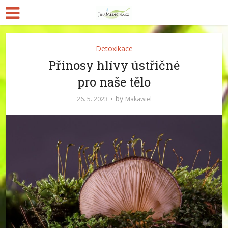
Detoxikace
Přínosy hlívy ústřičné
pro naše tělo
by
26. 5. 2023
Makawiel