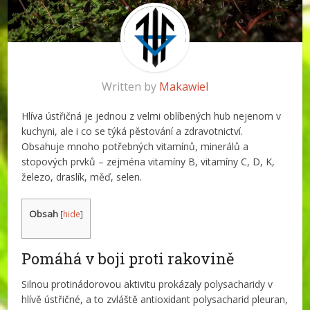
Written by
Makawiel
Hlíva ústřičná je jednou z velmi oblíbených hub nejenom v
kuchyni, ale i co se týká pěstování a zdravotnictví.
Obsahuje mnoho potřebných vitamínů, minerálů a
stopových prvků – zejména vitamíny B, vitamíny C, D, K,
železo, draslík, měď, selen.
Obsah
[
hide
]
Pomáhá v boji proti rakovině
Silnou protinádorovou aktivitu prokázaly polysacharidy v
hlívě ústřičné, a to zvláště antioxidant polysacharid pleuran,