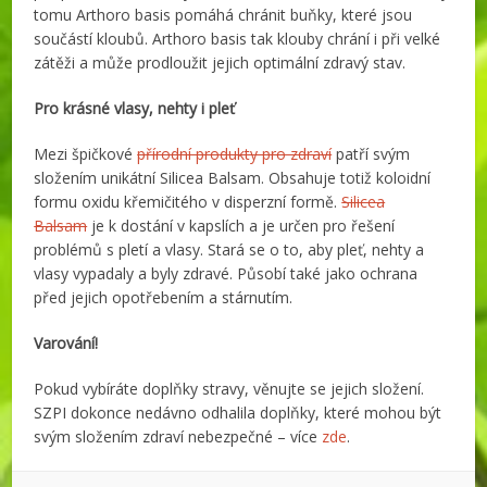
tomu Arthoro basis pomáhá chránit buňky, které jsou
součástí kloubů. Arthoro basis tak klouby chrání i při velké
zátěži a může prodloužit jejich optimální zdravý stav.
Pro krásné vlasy, nehty i pleť
Mezi špičkové
přírodní produkty pro zdraví
patří svým
složením unikátní Silicea Balsam. Obsahuje totiž koloidní
formu oxidu křemičitého v disperzní formě.
Silicea
Balsam
je k dostání v kapslích a je určen pro řešení
problémů s pletí a vlasy. Stará se o to, aby pleť, nehty a
vlasy vypadaly a byly zdravé. Působí také jako ochrana
před jejich opotřebením a stárnutím.
Varování!
Pokud vybíráte doplňky stravy, věnujte se jejich složení.
SZPI dokonce nedávno odhalila doplňky, které mohou být
svým složením zdraví nebezpečné – více
zde
.