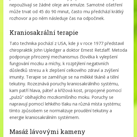
nepoužívají se žádné oleje ani emulze. Samotné ošetření
může trvat od 45 do 90 minut, často mu předchází krátký
rozhovor a po něm následuje čas na odpočinek.
Kraniosakrální terapie
Tato technika pochází z USA, kde ji v roce 1977 představil
chiropraktik John Upledger a doktor Ernest Retzlaff. Metoda
podporuje přirozený mechanismus člověka k vylepšení
fungování mozku a míchy, k rozptýlení negativních
důsledků stresu a k zlepšení celkového zdraví a zvýšení
imunity. Terapie se zaměřuje se na měkké tkáně a tělní
tekutiny. Rozeznává poruchy kraniosakrálního systému,
kam patří hlava, páteř a křížová kost, propojené pomocí
„pulzů“ obíhajícího mozkomíšního moku. Poruchy se
napravují pomocí lehkého tlaku na různá místa systému;
tímto způsobem se normalizuje proudění tekutiny a
energie kraniosakrálním systémem.
Masáž lávovými kameny