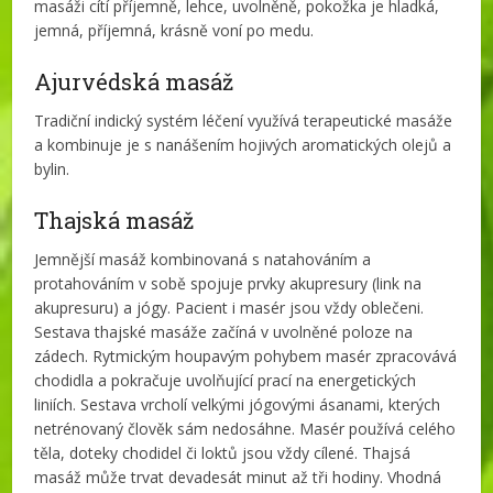
masáži cítí příjemně, lehce, uvolněně, pokožka je hladká,
jemná, příjemná, krásně voní po medu.
Ajurvédská masáž
Tradiční indický systém léčení využívá terapeutické masáže
a kombinuje je s nanášením hojivých aromatických olejů a
bylin.
Thajská masáž
Jemnější masáž kombinovaná s natahováním a
protahováním v sobě spojuje prvky akupresury (link na
akupresuru) a jógy. Pacient i masér jsou vždy oblečeni.
Sestava thajské masáže začíná v uvolněné poloze na
zádech. Rytmickým houpavým pohybem masér zpracovává
chodidla a pokračuje uvolňující prací na energetických
liniích. Sestava vrcholí velkými jógovými ásanami, kterých
netrénovaný člověk sám nedosáhne. Masér používá celého
těla, doteky chodidel či loktů jsou vždy cílené. Thajsá
masáž může trvat devadesát minut až tři hodiny. Vhodná