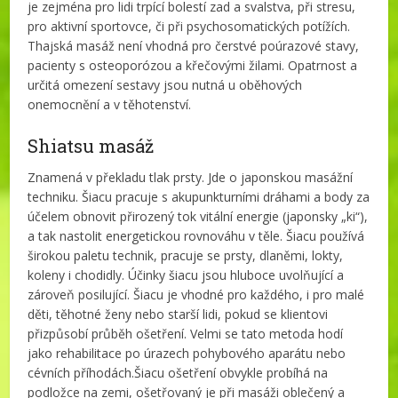
je zejména pro lidi trpící bolestí zad a svalstva, při stresu,
pro aktivní sportovce, či při psychosomatických potížích.
Thajská masáž není vhodná pro čerstvé poúrazové stavy,
pacienty s osteoporózou a křečovými žilami. Opatrnost a
určitá omezení sestavy jsou nutná u oběhových
onemocnění a v těhotenství.
Shiatsu masáž
Znamená v překladu tlak prsty. Jde o japonskou masážní
techniku. Šiacu pracuje s akupunkturními dráhami a body za
účelem obnovit přirozený tok vitální energie (japonsky „ki“),
a tak nastolit energetickou rovnováhu v těle. Šiacu používá
širokou paletu technik, pracuje se prsty, dlaněmi, lokty,
koleny i chodidly. Účinky šiacu jsou hluboce uvolňující a
zároveň posilující. Šiacu je vhodné pro každého, i pro malé
děti, těhotné ženy nebo starší lidi, pokud se klientovi
přizpůsobí průběh ošetření. Velmi se tato metoda hodí
jako rehabilitace po úrazech pohybového aparátu nebo
cévních příhodách.Šiacu ošetření obvykle probíhá na
podložce na zemi, ošetřovaný je při masáži oblečený a