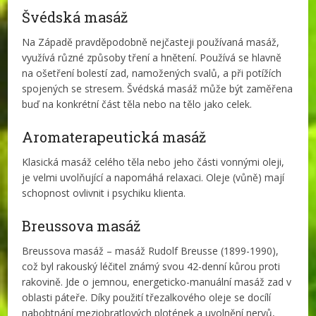
Švédská masáž
Na Západě pravděpodobně nejčasteji používaná masáž,
využívá různé způsoby tření a hnětení. Používá se hlavně
na ošetření bolestí zad, namožených svalů, a při potížích
spojených se stresem. Švédská masáž může být zaměřena
buď na konkrétní část těla nebo na tělo jako celek.
Aromaterapeutická masáž
Klasická masáž celého těla nebo jeho části vonnými oleji,
je velmi uvolňující a napomáhá relaxaci. Oleje (vůně) mají
schopnost ovlivnit i psychiku klienta.
Breussova masáž
Breussova masáž – masáž Rudolf Breusse (1899-1990),
což byl rakouský léčitel známý svou 42-denní kůrou proti
rakovině. Jde o jemnou, energeticko-manuální masáž zad v
oblasti páteře. Díky použití třezalkového oleje se docílí
nabobtnání meziobratlových plotének a uvolnění nervů,