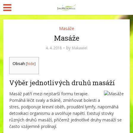
Masáže
Masáže
by
4. 4. 2018
Makawiel
Obsah
[
hide
]
Výběr jednotlivých druhů masáží
Masáž patří mezi nejstarší formu terapie.
Pomáhá léčit svaly a tkáně, zmírňovat bolesti a
stres, podporuje krevní oběh, proudění lymfy, napomáhá
detoxikaci organismu a uvolňuje napětí. Existují stovky
různých druhů masáží, přičemž jednotlivé druhy masáží se
často vzájemně prolínají.