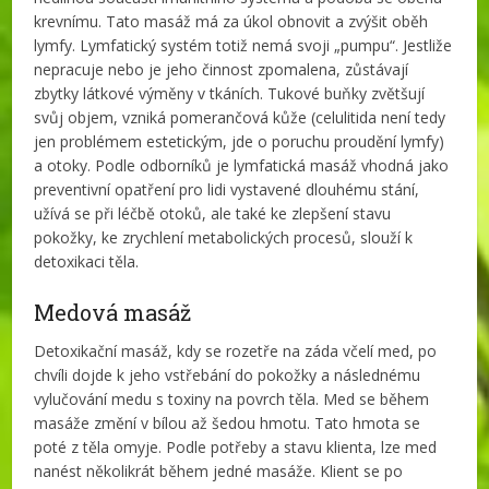
krevnímu. Tato masáž má za úkol obnovit a zvýšit oběh
lymfy. Lymfatický systém totiž nemá svoji „pumpu“. Jestliže
nepracuje nebo je jeho činnost zpomalena, zůstávají
zbytky látkové výměny v tkáních. Tukové buňky zvětšují
svůj objem, vzniká pomerančová kůže (celulitida není tedy
jen problémem estetickým, jde o poruchu proudění lymfy)
a otoky. Podle odborníků je lymfatická masáž vhodná jako
preventivní opatření pro lidi vystavené dlouhému stání,
užívá se při léčbě otoků, ale také ke zlepšení stavu
pokožky, ke zrychlení metabolických procesů, slouží k
detoxikaci těla.
Medová masáž
Detoxikační masáž, kdy se rozetře na záda včelí med, po
chvíli dojde k jeho vstřebání do pokožky a následnému
vylučování medu s toxiny na povrch těla. Med se během
masáže změní v bílou až šedou hmotu. Tato hmota se
poté z těla omyje. Podle potřeby a stavu klienta, lze med
nanést několikrát během jedné masáže. Klient se po