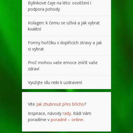
Bylinkové čaje na léto: osvěžení i
podpora pohody
Kolagen: k čemu se užívá a jak vybrat
kvalitní
Formy hořčíku v doplňcích stravy a jak
si vybrat
Proč mohou vaše emoce zničit vaše
zdraví
Využijte sílu reiki k uzdravení
Víte
Jak zhubnout přes břicho
?
Inspirace, návody
rady
. Rádi Vám
poradíme v
poradně – online
.