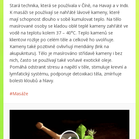
Stará technika, která se používala v Číně, na Havaji a v Indii.
K masáži se používají se nahřáté lávové kameny, které
mají schopnost dlouho v sobě kumulovat teplo. Na tělo
masírované osoby se kladou oblé teplé kameny zahřáté ve
vodě na teplotu kolem 37 – 40°C. Teplo kamenů se
klientovi rozlije po celém těle a celkově ho uvolňuje.
Kameny také pozitivně ovlivňují meridiány (link na
akupuknturu). Tělo je masírováno střídavě kameny i bez
nich, často se používají také voňavé exotické oleje.
Pomáhá odstranit stresu a napětí v těle, stimuluje krevní a
lymfatický systému, podporuje detoxikaci těla, zmírňuje
bolesti kloubů a hlavy.
Masáže