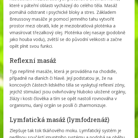
které v páteřní oblasti vycházejí do celého těla. Masáž
pomáhá odstranit i psychické bloky a stres. Základem
Breussovy masáže je pomocí jemného tahu vytvořit
prostor mezi obratli, kde je meziobratlová ploténka a
vmasírovat třezalkový olej. Ploténka olej nasaje (podobně
jako houba vodu), zvětší se do původní velikosti a začne
opět plnit svou funkci.
Reflexní masáž
Typ nepřímé masáže, která je prováděna na chodidle,
případně na dlaních či hlavě. Její podstatou je, že na
koncových částech lidského těla se vyskytují reflexní zóny,
jejichž stimulací jsou ovlivňovány hluboko uložené orgány,
žlázy i kosti člověka a tím se opět nastolí rovnováha v
organismu, daný orgán se posílí či zharmonizuje.
Lymfatická masáž (lymfodrenáž)
Zlepšuje tak tok tkáňového moku. Lymfatický systém je
nedílnou součástí imunitního systému a podobá se oběhu