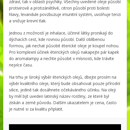
zdraví, tak v oblasti psychiky. Všechny uvedené oleje působí
protivirově a protizánětlivě, citron působí proti bolesti
hlavy, levandule povzbuzuje imunitní systém, uvolňuje tenzi
a snižuje krevní tlak.
Jednou z možností je inhalace, účinné látky pronikají do
dýchacích cest, kde rovnou působí. Další oblíbenou
formou, jak nechat působit éterické oleje je koupel nohou.
Pro komplexní účinek éterických olejů nakapejte pár kapek
do aromalampy a nechte působit v mísnosti, kde trávíte
nejvíce času.
Na trhu je široký výběr éterických olejů, dbejte prosím na
výběr kvalitního oleje, který bude obsahovat pouze přírodní
silice, jedině tak dosáhnete očekáváného účinku. Na oleji
by měl být uveden latinský název rostliny, ze které byl
získán a země původu. Dalším ukazatelem je cena, často
je nutné si za kvalitu připlatit.