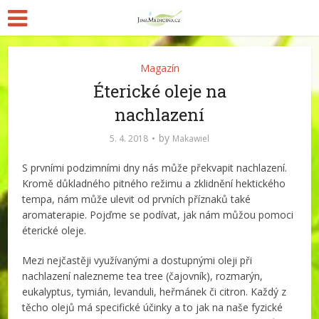
Magazín
Éterické oleje na
nachlazení
by
5. 4. 2018
Makawiel
S prvními podzimními dny nás může překvapit nachlazení.
Kromě důkladného pitného režimu a zklidnění hektického
tempa, nám může ulevit od prvních příznaků také
aromaterapie. Pojďme se podívat, jak nám můžou pomoci
éterické oleje.
Mezi nejčastěji využívanými a dostupnými oleji při
nachlazení nalezneme tea tree (čajovník), rozmarýn,
eukalyptus, tymián, levanduli, heřmánek či citron. Každý z
těcho olejů má specifické účinky a to jak na naše fyzické