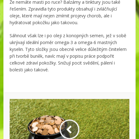
Že nemáte masti po ruce? Balzámy a tinktury jsou také
řešením. Zpravidla tyto produkty obsahují i zvláčňující
oleje, které mají nejen zmírnit projevy chorob, ale i
hydratovat pokožku jako takovou.
Sáhnout však lze i po oleji z konopných semen, jež v sobě
ukrývají ideální poměr omega-3 a omega-6 mastných
kyselin. Tyto složky jsou obecně velice důležitým činitelem
při tvorbě buněk, navíc mají v popisu práce podpořit
celkové zdraví pokožky. Snižují pocit svědění, pálení i
bolesti jako takové.