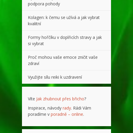
podpora pohody
Kolagen: k čemu se užívá a jak vybrat
kvalitní
Formy hořčíku v doplňcích stravy a jak
si vybrat
Proč mohou vaše emoce zničit vaše
zdraví
Využijte sílu reiki k uzdravení
Víte
Jak zhubnout přes břicho
?
Inspirace, návody
rady
. Rádi Vám
poradíme v
poradně – online
.