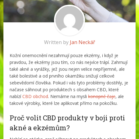
Written by
Jan Neckář
Kožní onemocnění nezahrnují pouze ekzémy, i když je
pravdou, že ekzémy jsou tím, co nás nejvíce trápí. Zahrnují
také akné a vyrážky, jež jsou nejen velice nepříjemné, ale
také bolestivé a od prvního okamžiku snižují celkové
sebevědomí člověka. Pokud i vás tyto problémy dostihly, je
načase sáhnout po produktech s obsahem CBD, které
nabízí
CBD obchod
. Nemáme na mysli
konopné čaje
, ale
takové výrobky, které lze aplikovat přímo na pokožku.
Proč volit CBD produkty v boji proti
akné a ekzémům?