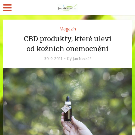
Magazín
CBD produkty, které uleví
od kožních onemocnění
by
30. 9. 2021
Jan Neckář