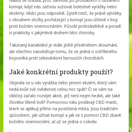
Nabízí se otázka, proč sáhnout po produktech s obsahem
konopí, když nás začnou sužovat bolestivé vyrážky nebo
ekzémy. Vědci jsou odpovědí. Zjistili totiž, že právě výrobky
s obsahem složky pocházející z konopí jsou účinné v boji
proti kožním onemocněním. Působí protizánětlivě a poradí
si prakticky s jakýmkoli druhem této choroby.
Takzvaný kanabidiol je stále ještě předmětem zkoumání,
ale všechno nasvědčuje tomu, že se jedná o ostříleného
bojovníka proti sebevědomí beroucích chorobách.
Jaké konkrétní produkty použít?
Objevila se u vás vyrážka nebo jenom ekzém, který vám
nedá kvůli své svědivosti celou noc spát? Či se vám na
obličeji začalo rozvíjet akné, jež není nejen hezké, ale také
člověka šíleně bolí? Pomocnou ruku podávají CBD masti,
které se aplikují přímo na postižená místa. Jsou tradičním
způsobem, jak užívat konopí a jak se s pomocí CBD zbavit
kožního onemocnění, ať už se jedná o cokoliv.