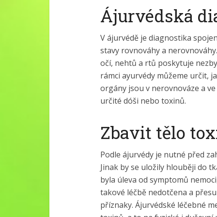
Ájurvédská di
V ájurvédě je diagnostika spoje
stavy rovnováhy a nerovnováhy. 
očí, nehtů a rtů poskytuje nezb
rámci ayurvédy můžeme určit, jak
orgány jsou v nerovnováze a ve 
určité dóši nebo toxinů.
Zbavit tělo to
Podle ájurvédy je nutné před zahá
Jinak by se uložily hlouběji do 
byla úleva od symptomů nemoci,
takové léčbě nedotčena a přesune
příznaky. Ájurvédské léčebné me