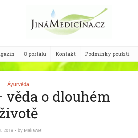
gazín
O portálu
Kontakt
Podmínky použití
Áyurvéda
 věda o dlouhém
životě
4. 2018
by
Makawiel