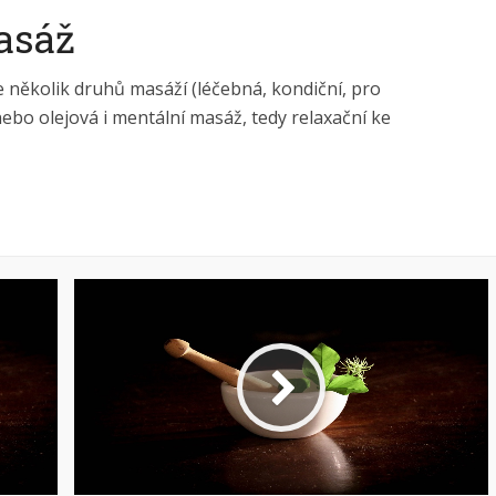
asáž
 několik druhů masáží (léčebná, kondiční, pro
bo olejová i mentální masáž, tedy relaxační ke