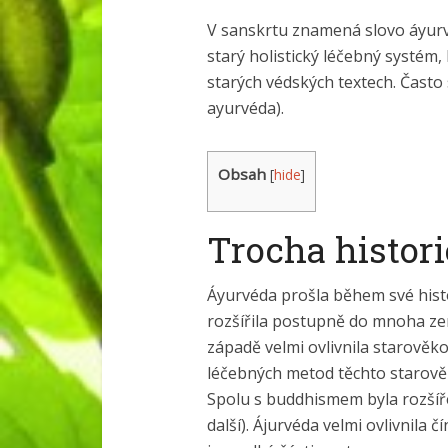
V sanskrtu znamená slovo áyurvéd
starý holistický léčebný systém, 
starých védských textech. Často
ayurvéda).
Obsah
[
hide
]
Trocha histor
Áyurvéda prošla během své histo
rozšířila postupně do mnoha ze
západě velmi ovlivnila starověk
léčebných metod těchto starověk
Spolu s buddhismem byla rozšíř
další). Ájurvéda velmi ovlivnila