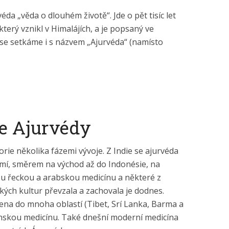
a „věda o dlouhém životě“. Jde o pět tisíc let
který vznikl v Himalájích, a je popsaný ve
 se setkáme i s názvem „Ajurvéda“ (namísto
ie Ajurvédy
rie několika fázemi vývoje. Z Indie se ajurvéda
mí, směrem na východ až do Indonésie, na
ou řeckou a arabskou medicínu a některé z
ých kultur převzala a zachovala je dodnes.
ena do mnoha oblastí (Tibet, Srí Lanka, Barma a
 čínskou medicínu. Také dnešní moderní medicína