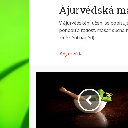
Ájurvédská m
V ájurvédském učení se popisuje
pohodu a radost, masáž suchá ne
zmírnění napětí).
Áyurvéda