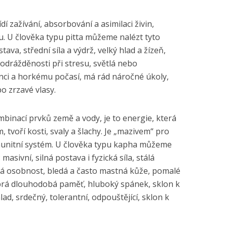
í zažívání, absorbování a asimilaci živin,
. U člověka typu pitta můžeme nalézt tyto
tava, střední síla a výdrž, velký hlad a žízeň,
podrážděnosti při stresu, světlá nebo
nci a horkému počasí, má rád náročné úkoly,
bo zrzavé vlasy.
binací prvků země a vody, je to energie, která
tvoří kosti, svaly a šlachy. Je „mazivem“ pro
imunitní systém. U člověka typu kapha můžeme
 masivní, silná postava i fyzická síla, stálá
dná osobnost, bledá a často mastná kůže, pomalé
brá dlouhodobá paměť, hluboký spánek, sklon k
ad, srdečný, tolerantní, odpouštějící, sklon k