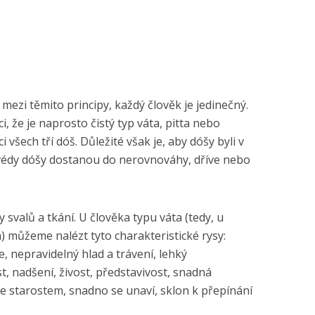
mezi těmito principy, každý člověk je jedinečný.
 že je naprosto čistý typ váta, pitta nebo
všech tří dóš. Důležité však je, aby dóšy byli v
rvédy dóšy dostanou do nerovnováhy, dříve nebo
 svalů a tkání. U člověka typu váta (tedy, u
) můžeme nalézt tyto charakteristické rysy:
e, nepravidelný hlad a trávení, lehký
 nadšení, živost, představivost, snadná
ke starostem, snadno se unaví, sklon k přepínání