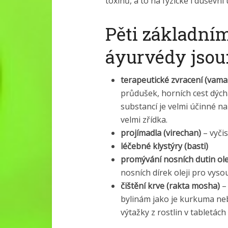
toxinů, a to na fyzické i duševní 
Pěti základní
áyurvédy jsou
terapeutické zvracení (vama
průdušek, horních cest dýcha
substancí je velmi účinné na 
velmi zřídka.
projímadla (virechan)
– vyčis
léčebné klystýry (basti)
promývání nosních dutin ol
nosních dírek oleji pro vyso
čištění krve (rakta mosha)
– 
bylinám jako je kurkuma neb
výtažky z rostlin v tabletách