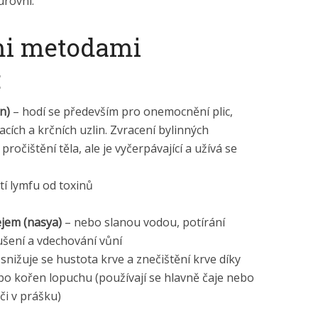
úrovni.
mi metodami
:
n)
– hodí se především pro onemocnění plic,
cích a krčních uzlin. Zvracení bylinných
pročištění těla, ale je vyčerpávající a užívá se
tí lymfu od toxinů
ejem (nasya)
– nebo slanou vodou, potírání
ušení a vdechování vůní
snižuje se hustota krve a znečištění krve díky
o kořen lopuchu (používají se hlavně čaje nebo
 či v prášku)