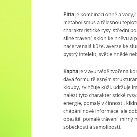
Pitta
je kombinací ohně a vody,říd
metabolismus a tělesnou teplotu
charakteristické rysy: střední pos
silné trávení, sklon ke hněvu a 
načervenalá kůže, averze ke slu
bystrý intelekt, světle hnědé ne
Kapha
je v ayurvédě tvořena kom
dává formu tělesným strukturám, 
klouby, zvlhčuje kůži, udržuje 
nalézt tyto charakteristické rysy:
energie, pomalý v činnosti, kli
chápání nové informace, ale do
obezitě, pomalé trávení, mírný hl
sobeckosti a samolibosti.