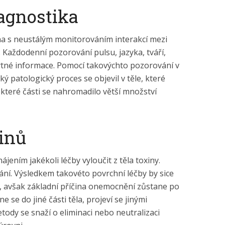
agnostika
na s neustálým monitorováním interakcí mezi
Každodenní pozorování pulsu, jazyka, tváří,
ytné informace. Pomocí takovýchto pozorování v
ý patologický proces se objevil v těle, které
které části se nahromadilo větší množství
xinů
jením jakékoli léčby vyloučit z těla toxiny.
tkání. Výsledkem takovéto povrchní léčby by sice
 avšak základní příčina onemocnění zůstane po
 se do jiné části těla, projeví se jinými
tody se snaží o eliminaci nebo neutralizaci