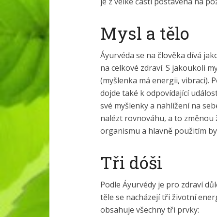
je z velké části postavena na po
Mysl a tělo
Áyurvéda se na člověka dívá jako
na celkové zdraví. S jakoukoli m
(myšlenka má energii, vibraci). P
dojde také k odpovídající událost
své myšlenky a nahlížení na seb
nalézt rovnováhu, a to změnou ž
organismu a hlavně použitím by
Tři dóši
Podle Áyurvédy je pro zdraví důl
těle se nacházejí tři životní ene
obsahuje všechny tři prvky: