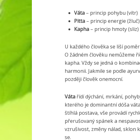
Váta
– princip pohybu (vítr)
Pitta
– princip energie (žluč)
Kapha
– princip hmoty (sliz)
U každého člověka se liší poměr 
O žádném člověku nemůžeme říci,
kapha. Vždy se jedná o kombinaci 
harmonii. Jakmile se podle ayu
později člověk onemocní.
Váta
řídí dýchání, mrkání, pohyby
kterého je dominantní dóša váta
štíhlá postava, vše provádí rychl
přerušovaný spánek a nespavost,
vzrušivost, změny nálad, sklon 
se.