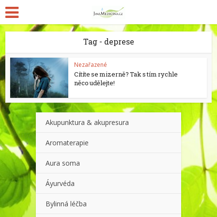
Tag - deprese
Nezařazené
Cítíte se mizerně? Tak s tím rychle
něco udělejte!
Akupunktura & akupresura
Aromaterapie
Aura soma
Áyurvéda
Bylinná léčba