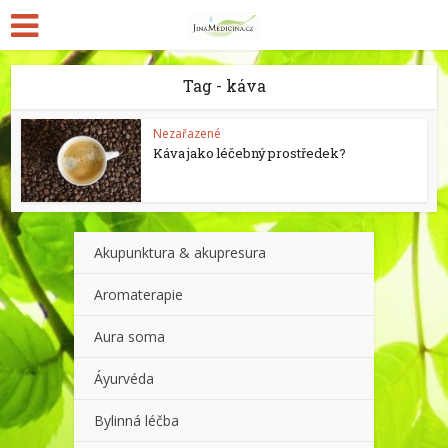
Tag - káva
Nezařazené
Káva jako léčebný prostředek?
Akupunktura & akupresura
Aromaterapie
Aura soma
Áyurvéda
Bylinná léčba