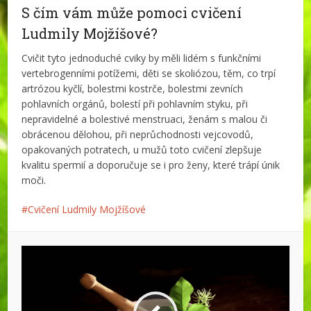
S čím vám může pomoci cvičení
Ludmily Mojžíšové?
Cvičit tyto jednoduché cviky by měli lidém s funkčními
vertebrogenními potížemi, děti se skoliózou, těm, co trpí
artrózou kyčlí, bolestmi kostrče, bolestmi zevních
pohlavních orgánů, bolestí při pohlavním styku, při
nepravidelné a bolestivé menstruaci, ženám s malou či
obrácenou dělohou, při neprůchodnosti vejcovodů,
opakovaných potratech, u mužů toto cvičení zlepšuje
kvalitu spermií a doporučuje se i pro ženy, které trápí únik
moči.
Cvičení Ludmily Mojžíšové