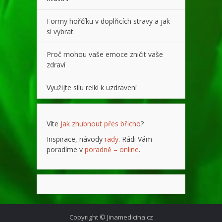
Formy hořčíku v doplňcích stravy a jak
si vybrat
Proč mohou vaše emoce zničit vaše
zdraví
Využijte sílu reiki k uzdravení
Víte
Jak zhubnout přes břicho
?
Inspirace, návody
rady
. Rádi Vám
poradíme v
poradně – online
.
Copyright © Jinamedicina.cz