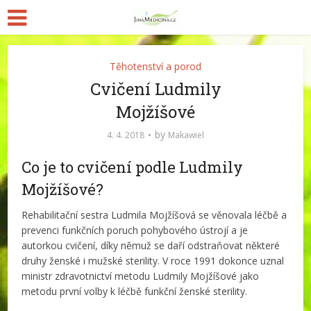
Těhotenství a porod
Cvičení Ludmily
Mojžíšové
by
4. 4. 2018
Makawiel
Co je to cvičení podle Ludmily
Mojžíšové?
Rehabilitační sestra Ludmila Mojžíšová se věnovala léčbě a
prevenci funkčních poruch pohybového ústrojí a je
autorkou cvičení, díky němuž se daří odstraňovat některé
druhy ženské i mužské sterility. V roce 1991 dokonce uznal
ministr zdravotnictví metodu Ludmily Mojžíšové jako
metodu první volby k léčbě funkční ženské sterility.