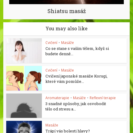
Shiatsu masáž
You may also like
Cvičení
•
Masáže
Co se stane s vaším tělem, když si
budete denně...
Cvičení
•
Masáže
Cvičení japonské masáže Korugi,
které vám pomůže...
Aromaterapie
•
Masáže
•
Reflexní terapie
3 snadné způsoby, jak osvobodit
tělo od stresu a...
Masáže
Trápí vás bolesti hlavy?