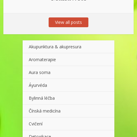
View all posts
Akupunktura & akupresura
Aromaterapie
Aura soma
Áyurvéda
Bylinná léčba
Čínská medicína
Cvičení
Detoxikace