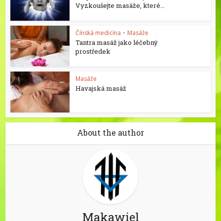
Vyzkoušejte masáže, které...
Čínská medicína
•
Masáže
Tantra masáž jako léčebný
prostředek
Masáže
Havajská masáž
About the author
Makawiel