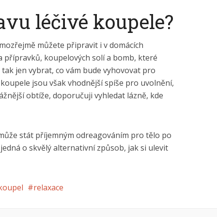
avu léčivé koupele?
mozřejmě můžete připravit i v domácích
a přípravků, koupelových solí a bomb, které
i tak jen vybrat, co vám bude vyhovovat pro
koupele jsou však vhodnější spíše pro uvolnění,
ážnější obtíže, doporučuji vyhledat lázně, kde
 může stát příjemným odreagováním pro tělo po
edná o skvělý alternativní způsob, jak si ulevit
 koupel
relaxace