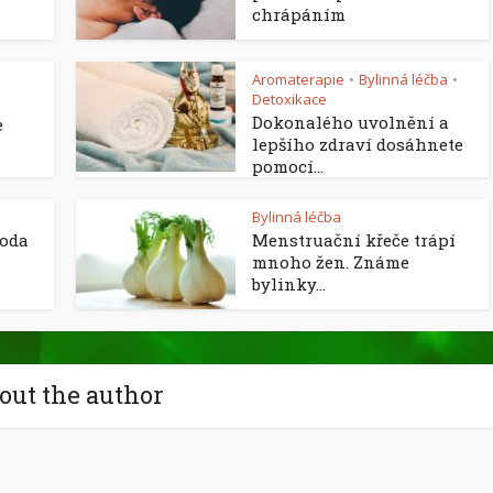
chrápáním
Aromaterapie
Bylinná léčba
•
•
Detoxikace
Dokonalého uvolnění a
e
lepšího zdraví dosáhnete
pomocí...
Bylinná léčba
voda
Menstruační křeče trápí
mnoho žen. Známe
bylinky...
out the author