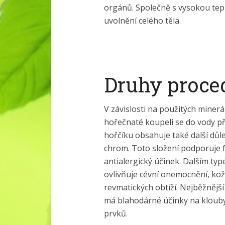
orgánů. Společně s vysokou tep
uvolnění celého těla.
Druhy proce
V závislosti na použitých minerál
hořečnaté koupeli se do vody p
hořčíku obsahuje také další důlež
chrom. Toto složení podporuje
antialergický účinek. Dalším typ
ovlivňuje cévní onemocnění, ko
revmatických obtíží. Nejběžnějš
má blahodárné účinky na klouby
prvků.