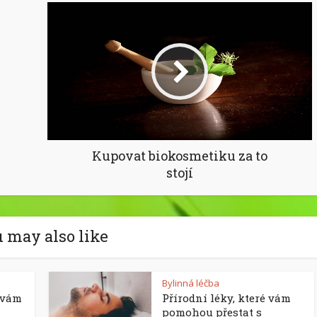
Kupovat biokosmetiku za to
stojí
 may also like
Bylinná léčba
é vám
Přírodní léky, které vám
pomohou přestat s