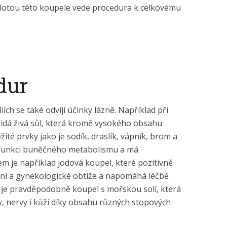
lotou této koupele vede procedura k celkovému
dur
iích se také odvíjí účinky lázně. Například při
řidá živá sůl, která kromě vysokého obsahu
ité prvky jako je sodík, draslík, vápník, brom a
 funkci buněčného metabolismu a má
em je například jodová koupel, které pozitivně
žní a gynekologické obtíže a napomáhá léčbě
í je pravděpodobně koupel s mořskou solí, která
, nervy i kůži díky obsahu různých stopových