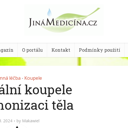
gazín
O portálu
Kontakt
Podmínky použití
inná léčba
Koupele
•
ální koupele
onizaci těla
3. 2024
by
Makawiel