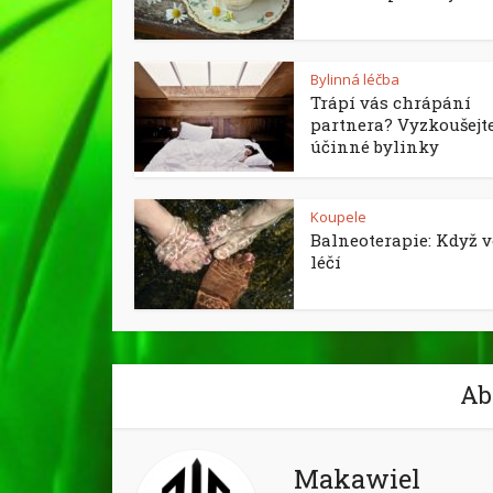
Bylinná léčba
Trápí vás chrápání
partnera? Vyzkoušejt
účinné bylinky
Koupele
Balneoterapie: Když 
léčí
Ab
Makawiel