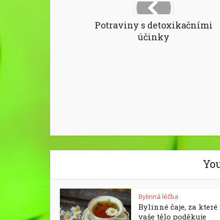
Potraviny s detoxikačními
účinky
You
Bylinná léčba
Bylinné čaje, za kter
vaše tělo poděkuje