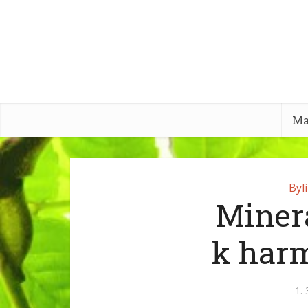
Ma
Byl
Miner
k harm
1. 