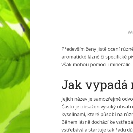
Wr
Především ženy jistě ocení různé 
aromatické lázně či specifické
však mohou pomoci i minerálie.
Jak vypadá 
Jejich název je samozřejmě odv
Často je obsažen vysoký obsah o
kyselinami, které působí na růz
Během lázně dochází ke vstřebáv
vstřebává a startuje tak řadu dů