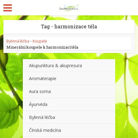
Tag - harmonizace těla
Bylinná léčba
•
Koupele
Minerální koupele k harmonizaci těla
Akupunktura & akupresura
Aromaterapie
Aura soma
Áyurvéda
Bylinná léčba
Čínská medicína