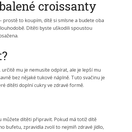
 balené croissanty
– prostě to koupím, dítě si smlsne a budete oba
dlouhodobě. Dítěti byste uškodili spoustou
obsažena.
t?
určitě mu je nemusíte odpírat, ale je lepší mu
avně bez nějaké tukové náplně. Tuto svačinu je
é dítěti doplní cukry ve zdravé formě.
 můžete dítěti připravit. Pokud má totiž dítě
ho bufetu, zpravidla zvolí to nejmíň zdravé jídlo,