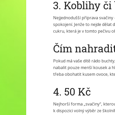
3. Koblihy či
Nejjednodušší příprava svačiny 
spokojení. Jenže to nejde dělat 
cukru, která je v tomto pečivu 
Čím nahradi
Pokud má vaše dítě rádo buchty, 
nabalit pouze menší kousek a hl
třeba obohatit kusem ovoce, kter
4. 50 Kč
Nejhorší forma „svačiny“, kterou
k dispozici volný výběr ze školní