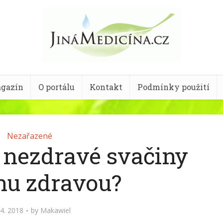
gazín
O portálu
Kontakt
Podmínky použití
Nezařazené
z nezdravé svačiny
nu zdravou?
 4. 2018
by
Makawiel