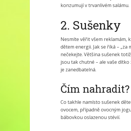
konzumují v trvanlivém salámu.
2. Sušenky
Nesmíte věřit všem reklamám, kte
dětem energii. Jak se říká – „z
nečekejte. Většina sušenek toti
jsou tak chutné – ale vaše dítko
je zanedbatelná.
Čím nahradit?
Co takhle namísto sušenek děte
ovocem, případně ovocným jogu
bábovkou oslazenou stévií.