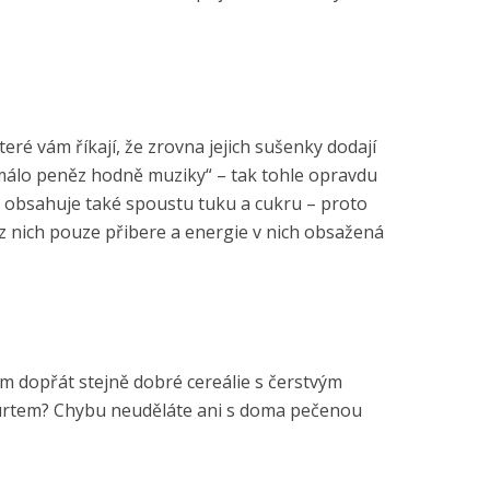
ré vám říkají, že zrovna jejich sušenky dodají
a málo peněz hodně muziky“ – tak tohle opravdu
ž obsahuje také spoustu tuku a cukru – proto
 z nich pouze přibere a energie v nich obsažená
m dopřát stejně dobré cereálie s čerstvým
rtem? Chybu neuděláte ani s doma pečenou