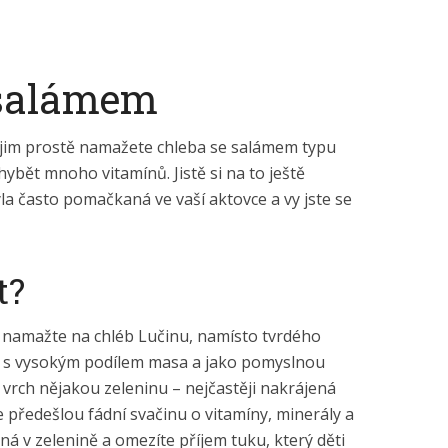
 salámem
e jim prostě namažete chleba se salámem typu
hybět mnoho vitamínů. Jistě si na to ještě
la často pomačkaná ve vaší aktovce a vy jste se
t?
 namažte na chléb Lučinu, namísto tvrdého
u s vysokým podílem masa a jako pomyslnou
 vrch nějakou zeleninu – nejčastěji nakrájená
e předešlou fádní svačinu o vitamíny, minerály a
ná v zelenině a omezíte příjem tuku, který děti