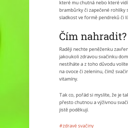
které mu chutná nebo které vidí 
brambůrky či zapečené rohlíky 
sladkost ve formě pendreků či lí
Čím nahradit?
Raději nechte peněženku zavřeno
jakoukoli zdravou svačinku dom
nestíháte a z toho důvodu volít
na ovoce či zeleninu, čímž svač
vitamíny.
Tak co, pořád si myslíte, že je t
přesto chutnou a výživnou svači
jistě poděkují.
zdravé svačiny