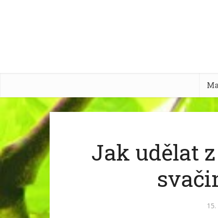
Ma
Jak udělat 
svači
15.