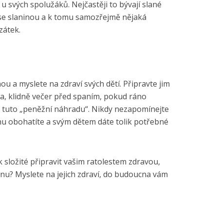
u svých spolužáků. Nejčastěji to bývají slané
se slaninou a k tomu samozřejmě nějaká
zátek.
u a myslete na zdraví svých dětí. Připravte jim
a, klidně večer před spaním, pokud ráno
e tuto „peněžní náhradu“. Nikdy nezapomínejte
inu obohatíte a svým dětem dáte tolik potřebné
ak složité připravit vašim ratolestem zdravou,
nu? Myslete na jejich zdraví, do budoucna vám