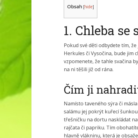
Obsah
[
hide
]
1. Chleba se
Pokud své děti odbydete tím, ž
Herkules či Vysočina, bude jim c
vzpomenete, že tahle svačina by
na ni těšili již od rána.
Čím ji nahradi
Namísto taveného sýra či másla
salámu jej pokrýt kuřecí šunko
třešničku na dortu naskládat na
rajčata či papriku. Tím obohatít
hlavně vlákninu, která je obsaže