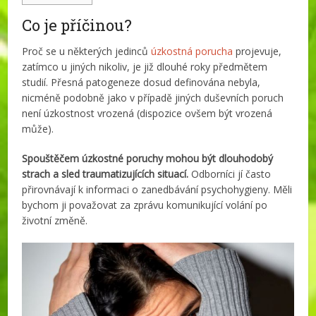
Co je příčinou?
Proč se u některých jedinců
úzkostná porucha
projevuje,
zatímco u jiných nikoliv, je již dlouhé roky předmětem
studií. Přesná patogeneze dosud definována nebyla,
nicméně podobně jako v případě jiných duševních poruch
není úzkostnost vrozená (dispozice ovšem být vrozená
může).
Spouštěčem úzkostné poruchy mohou být dlouhodobý
strach a sled
traumatizujících situací.
Odborníci jí často
přirovnávají k informaci o zanedbávání psychohygieny. Měli
bychom ji považovat za zprávu komunikující volání po
životní změně.