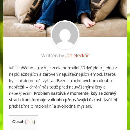
Written by
Jan Neckář
Mít z něčeho strach je zcela normální. Vždyť jde o jednu z
nejdůležitějších a zároveň nejužitečnějších emocí, kterou
by si nikdo neměl vyčítat. Beze strachu bychom dlouho
nepřežili – chrání nás totiž před neuváženými činy a
nebezpečím.
Problém nastává v momentě, kdy se zdravý
strach transformuje v dlouho přetrvávající úzkost.
Kvůli ní
přicházíme o racionální a svobodné myšlení.
Obsah
[
hide
]