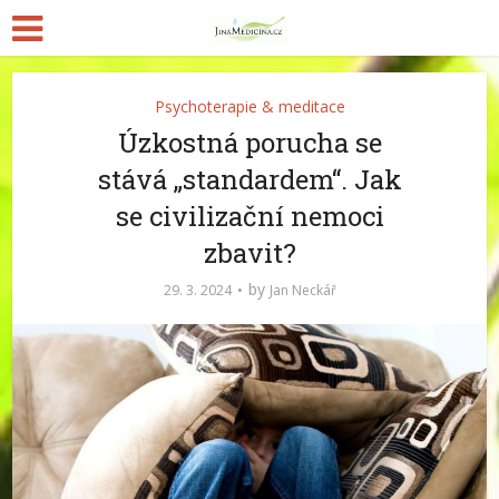
Psychoterapie & meditace
Úzkostná porucha se
stává „standardem“. Jak
se civilizační nemoci
zbavit?
by
29. 3. 2024
Jan Neckář