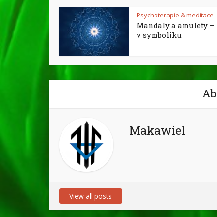
Psychoterapie & meditace
Mandaly a amulety – 
v symboliku
Ab
Makawiel
View all posts