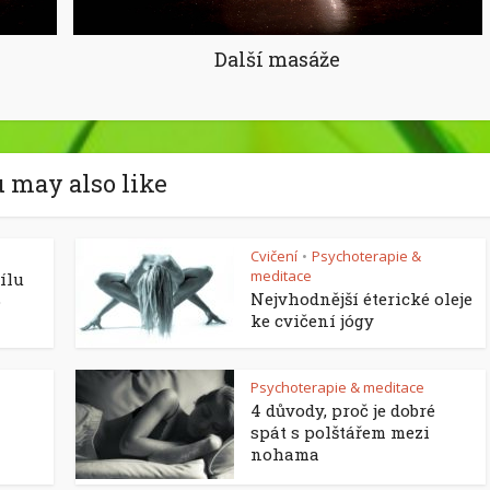
Další masáže
 may also like
Cvičení
Psychoterapie &
•
meditace
sílu
Nejvhodnější éterické oleje
o
ke cvičení jógy
Psychoterapie & meditace
4 důvody, proč je dobré
spát s polštářem mezi
nohama