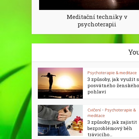
Meditační techniky v
psychoterapii
You
Psychoterapie & meditace
3 způsoby, jak využít 
posvátného ženskéh
pohlaví
Cvičení
Psychoterapie &
•
meditace
3 způsoby, jak zajistit
bezproblémový běh
trávicího...