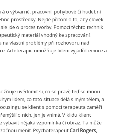
rá o výtvarné, pracovní, pohybové či hudební
čebné prostředky. Nejde přitom o to, aby člověk
 ale jde o proces tvorby. Pomocí těchto technik
peutický materiál vhodný ke zpracování.
a na vlastní problémy při rozhovoru nad
e. Arteterapie umožňuje lidem vyjádřit emoce a
ožňuje uvědomit si, co se právě teď se mnou
ruhým lidem, co tato situace dělá s mým tělem, a
 focusingu se klient s pomocí terapeuta zaměří
řemýšlí o nich, jen je vnímá. V klidu klient
e vybavit nějaká vzpomínka či obraz. Ta může
u začnou měnit. Psychoterapeut
Carl Rogers
,