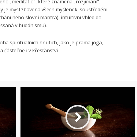
kého „meditatio“, které znamená „rozjímání“.
kdy je mysl zbavená všech myšlenek, soustředění
chání nebo slovní mantra), intuitivní vhled do
assaná v buddhismu).
ha spirituálních hnutích, jako je práma jóga,
a částečně i v křesťanství.