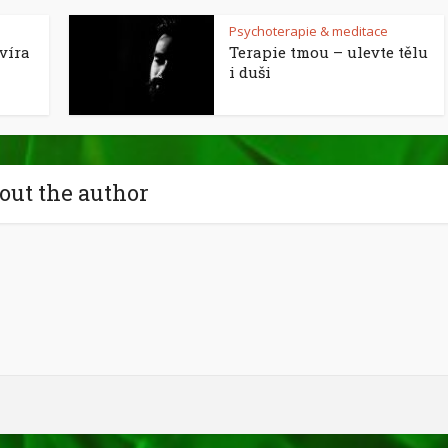
Psychoterapie & meditace
víra
Terapie tmou – ulevte tělu
i duši
out the author