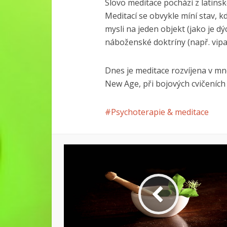
Slovo meditace pochází z latins
Meditací se obvykle míní stav, 
mysli na jeden objekt (jako je dý
náboženské doktríny (např. vip
Dnes je meditace rozvíjena v mno
New Age, při bojových cvičeních 
Psychoterapie & meditace