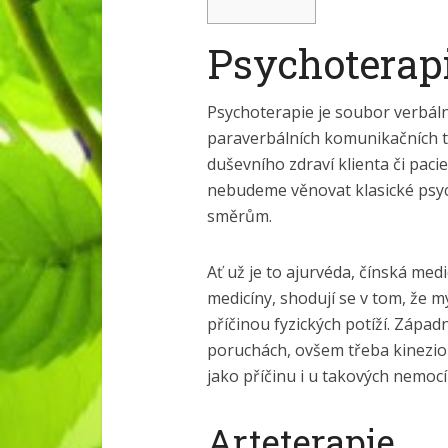
Psychoterap
Psychoterapie je soubor verbáln
paraverbálních komunikačních t
duševního zdraví klienta či paci
nebudeme věnovat klasické psych
směrům.
Ať už je to ajurvéda, čínská med
medicíny, shodují se v tom, že 
příčinou fyzických potíží. Zápa
poruchách, ovšem třeba kinezio
jako příčinu i u takových nemocí
Arteterapie