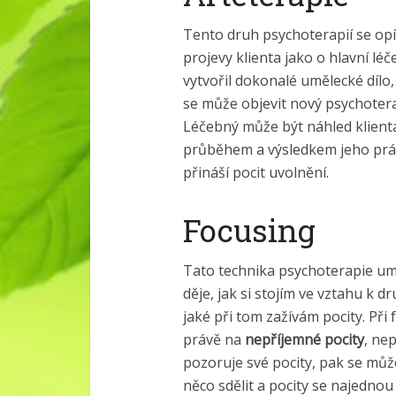
Tento druh psychoterapií se opí
projevy klienta jako o hlavní lé
vytvořil dokonalé umělecké dílo,
se může objevit nový psychotera
Léčebný může být náhled klient
průběhem a výsledkem jeho prác
přináší pocit uvolnění.
Focusing
Tato technika psychoterapie um
děje, jak si stojím ve vztahu k d
jaké při tom zažívám pocity. Při
právě na
nepříjemné pocity
, nep
pozoruje své pocity, pak se můž
něco sdělit a pocity se najedno