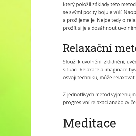
který položil základy této metod
se svými pocity bojuje vůlí. Nao
a prožijeme je. Nejde tedy o rela
prožít si je a dosáhnout uvolněn
Relaxační met
Slouží k uvolnění, zklidnění, uv
situací. Relaxace a imaginace bý
osvojí techniku, může relaxovat
Z jednotlivých metod vyjmenujm
progresivní relaxaci anebo cviče
Meditace