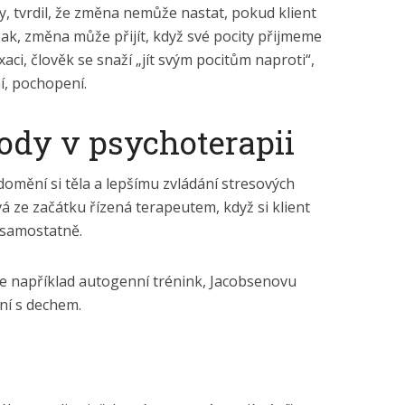
y, tvrdil, že změna nemůže nastat, pokud klient
pak, změna může přijít, když své pocity přijmeme
xaci, člověk se snaží „jít svým pocitům naproti“,
í, pochopení.
ody v psychoterapii
ědomění si těla a lepšímu zvládání stresových
vá ze začátku řízená terapeutem, když si klient
 samostatně.
e například autogenní trénink, Jacobsenovu
ní s dechem.