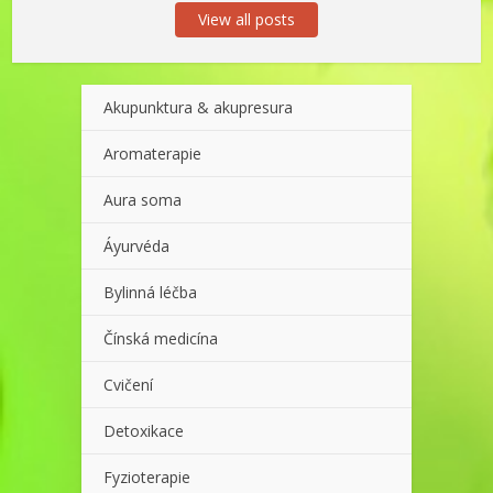
View all posts
Akupunktura & akupresura
Aromaterapie
Aura soma
Áyurvéda
Bylinná léčba
Čínská medicína
Cvičení
Detoxikace
Fyzioterapie