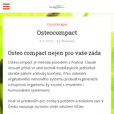
Fyzioterapie
Osteocompact
by
4. 4. 2018
Makawiel
Osteo compact nejen pro vaše záda
Osteocompact je metoda původem z Francie. Claude
Vossart přišel se sérií technik mobilizujících jednotlivé
obratle páteře a klouby končetin. Přes ovlivnění
vegetativního nervového systému probudí regenerační
schopnosti organismu (ty souvisí s imunitním i
hormonálním systémem).
Hodí se především pro osoby s potížemi a bolestmi zad. V
Česku navazuje na tento směr sdružení YiDao.