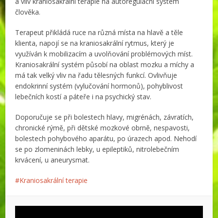
a vliv kraniosakrální terapie na autoregulační systém
člověka.
Terapeut přikládá ruce na různá místa na hlavě a těle
klienta, napojí se na kraniosakrální rytmus, který je
využíván k mobilizacím a uvolňování problémových míst.
Kraniosakrální systém působí na oblast mozku a míchy a
má tak velký vliv na řadu tělesných funkcí. Ovlivňuje
endokrinní systém (vylučování hormonů), pohyblivost
lebečních kostí a páteře i na psychický stav.
Doporučuje se při bolestech hlavy, migrénách, závratích,
chronické rýmě, při dětské mozkové obrně, nespavosti,
bolestech pohybového aparátu, po úrazech apod. Nehodí
se po zlomeninách lebky, u epileptiků, nitrolebečním
krvácení, u aneurysmat.
Kraniosakrální terapie