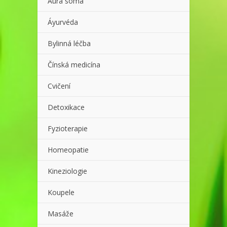
Aura soma
Áyurvéda
Bylinná léčba
Čínská medicína
Cvičení
Detoxikace
Fyzioterapie
Homeopatie
Kineziologie
Koupele
Masáže