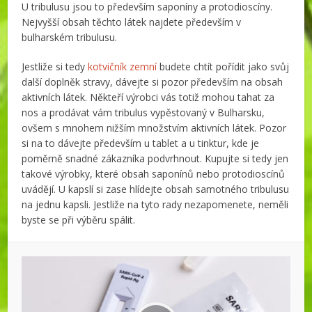
U tribulusu jsou to především saponíny a protodioscíny.
Nejvyšší obsah těchto látek najdete především v
bulharském tribulusu.
Jestliže si tedy
kotvičník zemní
budete chtít pořídit jako svůj
další doplněk stravy, dávejte si pozor především na obsah
aktivních látek. Někteří výrobci vás totiž mohou tahat za
nos a prodávat vám tribulus vypěstovaný v Bulharsku,
ovšem s mnohem nižším množstvím aktivních látek. Pozor
si na to dávejte především u tablet a u tinktur, kde je
poměrně snadné zákazníka podvrhnout. Kupujte si tedy jen
takové výrobky, které obsah saponínů nebo protodioscínů
uvádějí. U kapslí si zase hlídejte obsah samotného tribulusu
na jednu kapsli. Jestliže na tyto rady nezapomenete, neměli
byste se při výběru spálit.