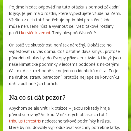
Pojďme hledat odpověď na tuto otázku s pomocí základní
logiky. Je jen málo rostlin, které vypěstujete všude na Zemi.
Většina z nich totiž potřebuje optimální prostředí, kde
může nerušeně růst a vyvinout se. Mezi takové rostliny
patří i
kotvičník zemní
. Tedy alespoň částečně.
On totiž ve skutečnosti není tak náročný. Dokážete ho
vypěstovat i u vás doma. Což ostatně dává smysl, protože
původní tribulus byl do Evropy přivezen z Asie. A i když jsou
naše klimatické podmínky v lecčems podobné s některými
částmi Asie, rozhodně se nejedná o identická místa. To je
na druhou stranu paradoxní, protože nejlépe se kotvičníku
daří v bulharských horách.
Na co si dát pozor?
Abychom se ale vrátili k otázce – jakou roli tedy hraje
původ suroviny? Velikou. V některých oblastech totiž
tribulus terrestris
nedostane takové podmínky k růstu,
které by mu dovolily vyprodukovat všechny potřebné látky.