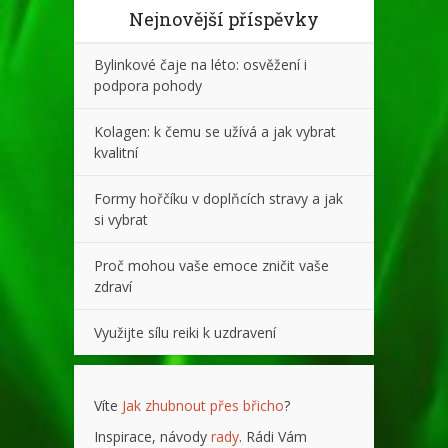
Nejnovější příspěvky
Bylinkové čaje na léto: osvěžení i
podpora pohody
Kolagen: k čemu se užívá a jak vybrat
kvalitní
Formy hořčíku v doplňcích stravy a jak
si vybrat
Proč mohou vaše emoce zničit vaše
zdraví
Využijte sílu reiki k uzdravení
Víte
Jak zhubnout přes břicho
?
Inspirace, návody
rady
. Rádi Vám