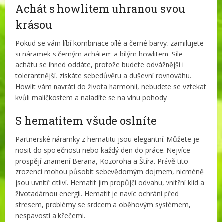
Achát s howlitem uhranou svou
krásou
Pokud se vám líbí kombinace bílé a černé barvy, zamilujete
si náramek s černým achátem a bílým howlitem. Síle
achátu se ihned oddáte, protože budete odvážnější i
tolerantnější, získáte sebedůvěru a duševní rovnováhu.
Howlit vám navrátí do života harmonii, nebudete se vztekat
kvůli maličkostem a naladíte se na vlnu pohody.
S hematitem všude oslníte
Partnerské náramky z hematitu jsou elegantní. Můžete je
nosit do společnosti nebo každý den do práce. Nejvíce
prospějí znamení Berana, Kozoroha a Štíra. Právě tito
zrozenci mohou působit sebevědomým dojmem, nicméně
jsou uvnitř citliví. Hematit jim propůjčí odvahu, vnitřní klid a
životadárnou energii. Hematit je navíc ochrání před
stresem, problémy se srdcem a oběhovým systémem,
nespavostí a křečemi.