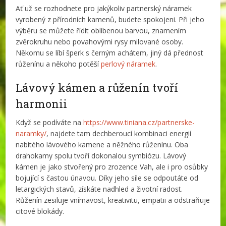
Ať už se rozhodnete pro jakýkoliv partnerský náramek
vyrobený z přírodních kamenů, budete spokojeni. Při jeho
výběru se můžete řídit oblíbenou barvou, znamením
zvěrokruhu nebo povahovými rysy milované osoby.
Někomu se líbí šperk s černým achátem, jiný dá přednost
růženínu a někoho potěší
perlový náramek
.
Lávový kámen a růženín tvoří
harmonii
Když se podíváte na
https://www.tiniana.cz/partnerske-
naramky/
, najdete tam dechberoucí kombinaci energií
nabitého lávového kamene a něžného růženínu. Oba
drahokamy spolu tvoří dokonalou symbiózu. Lávový
kámen je jako stvořený pro zrozence Vah, ale i pro osůbky
bojující s častou únavou. Díky jeho síle se odpoutáte od
letargických stavů, získáte nadhled a životní radost.
Růženín zesiluje vnímavost, kreativitu, empatii a odstraňuje
citové blokády.