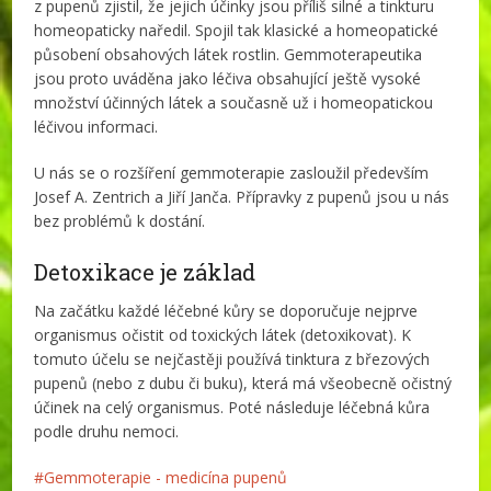
z pupenů zjistil, že jejich účinky jsou příliš silné a tinkturu
homeopaticky naředil. Spojil tak klasické a homeopatické
působení obsahových látek rostlin. Gemmoterapeutika
jsou proto uváděna jako léčiva obsahující ještě vysoké
množství účinných látek a současně už i homeopatickou
léčivou informaci.
U nás se o rozšíření gemmoterapie zasloužil především
Josef A. Zentrich a Jiří Janča. Přípravky z pupenů jsou u nás
bez problémů k dostání.
Detoxikace je základ
Na začátku každé léčebné kůry se doporučuje nejprve
organismus očistit od toxických látek (detoxikovat). K
tomuto účelu se nejčastěji používá tinktura z březových
pupenů (nebo z dubu či buku), která má všeobecně očistný
účinek na celý organismus. Poté následuje léčebná kůra
podle druhu nemoci.
Gemmoterapie - medicína pupenů