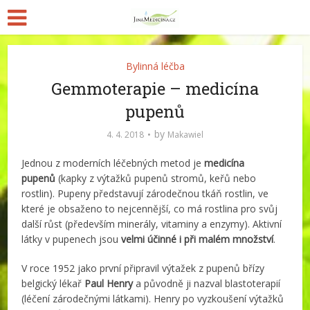
Bylinná léčba
Gemmoterapie – medicína
pupenů
by
4. 4. 2018
Makawiel
Jednou z moderních léčebných metod je
medicína
pupenů
(kapky z výtažků pupenů stromů, keřů nebo
rostlin). Pupeny představují zárodečnou tkáň rostlin, ve
které je obsaženo to nejcennější, co má rostlina pro svůj
další růst (především minerály, vitaminy a enzymy). Aktivní
látky v pupenech jsou
velmi účinné i při malém množství
.
V roce 1952 jako první připravil výtažek z pupenů břízy
belgický lékař
Paul Henry
a původně ji nazval blastoterapií
(léčení zárodečnými látkami). Henry po vyzkoušení výtažků