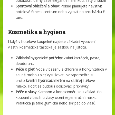
polokošilí, dámy zase elegantní halenkou, šaty či sukní.
Sportovní oblečení a obuv:
Pokud plánujete navštívit
hotelové fitness centrum nebo vyrazit na procházku či
túru.
Kosmetika a hygiena
I když v hotelové koupelně najdete základní vybavení,
vlastní kosmetická taštička je sázkou na jistotu.
Základní hygienické potřeby:
Zubní kartáček, pasta,
deodorant.
Péče o pleť:
Voda v bazénu s chlórem a horký vzduch v
sauně mohou pleť vysušovat. Nezapomeňte si
proto
kvalitní hydratační krém
na obličej i tělové
mléko. Hodit se budou i odličovací přípravky.
Péče o vlasy:
Šampon a kondicionér jsou základ. Po
koupání v bazénu vlasy ocení regenerační masku.
Praktická je také gumička nebo skřipec do vlasů.