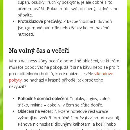
župan, osušky i ručníky poskytne. Je ale dobré si to
předem ověřit. Pokud máte svůj oblíbený, klidně si ho
přibalte.
Protiskluzové přezůvky:
Z bezpečnostních důvodů
jsou gumové pantofle nebo žabky kolem bazénů
nutností.
Na volný čas a večeři
Mimo wellness zóny oceníte pohodlné oblečení, ve kterém
můžete odpočívat na pokoji, zajít si na kávu nebo se projít
po okolí. Mnoho hotelů, které nabízejí skvělé
víkendové
pobyty
, se nachází v krásné přírodě, tak proč toho
nevyužít?
Pohodlné domácí oblečení:
Tepláky, legíny, volné
tričko, mikina – cokoliv, v čem se cítíte dobře.
Oblečení na večeři:
Některé hotelové restaurace
vyžadují na večeři formálnější oděv (tzv. smart casual).
Pánové nic nezkazí dlouhými kalhotami a košilí nebo