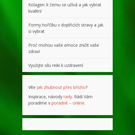
Kolagen: k čemu se užívá a jak vybrat
kvalitní
Formy hořčíku v doplňcích stravy a jak
si vybrat
Proč mohou vaše emoce zničit vaše
zdraví
Využijte sílu reiki k uzdravení
Víte
Jak zhubnout přes břicho
?
Inspirace, návody
rady
. Rádi Vám
poradíme v
poradně – online
.