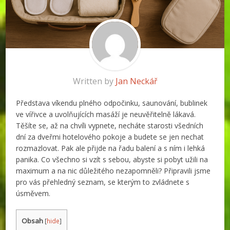
Written by
Jan Neckář
Představa víkendu plného odpočinku, saunování, bublinek
ve vířivce a uvolňujících masáží je neuvěřitelně lákavá.
Těšíte se, až na chvíli vypnete, necháte starosti všedních
dní za dveřmi hotelového pokoje a budete se jen nechat
rozmazlovat. Pak ale přijde na řadu balení a s ním i lehká
panika. Co všechno si vzít s sebou, abyste si pobyt užili na
maximum a na nic důležitého nezapomněli? Připravili jsme
pro vás přehledný seznam, se kterým to zvládnete s
úsměvem.
Obsah
[
hide
]