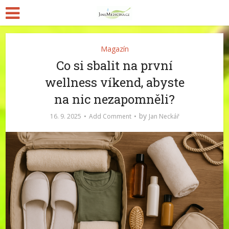
Magazín
Co si sbalit na první
wellness víkend, abyste
na nic nezapomněli?
by
16. 9. 2025
Add Comment
Jan Neckář