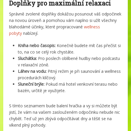
Doplňky pro maximální relaxaci
Správně zvolené doplňky dokážou posunout váš odpočinek
na novou úroveň a pomohou vám naplno si užít všechny
blahodárné účinky, které propracované
wellness
pobyty
nabízejí.
Kniha nebo časopis:
Konečně budete mít čas přečíst si
to, na co se celý rok chystáte.
Sluchátka:
Pro poslech oblíbené hudby nebo podcastu
v relaxační zóně.
Láhev na vodu:
Pitný režim je při saunování a wellness
procedurách klíčový.
Sluneční brýle:
Pokud má hotel venkovní terasu nebo
bazén, určitě je využijete.
S tímto seznamem bude balení hračka a vy si můžete být
jistí, že vám na vašem zaslouženém odpočinku nebude nic
chybět. Teď už jen zbývá odpočítávat dny a těšit se na
víkend plný pohody.