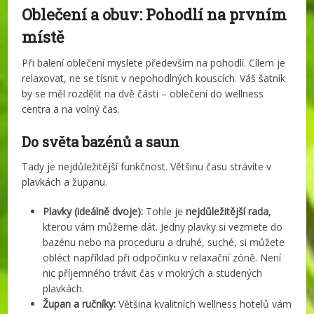
Oblečení a obuv: Pohodlí na prvním
místě
Při balení oblečení myslete především na pohodlí. Cílem je
relaxovat, ne se tísnit v nepohodlných kouscích. Váš šatník
by se měl rozdělit na dvě části – oblečení do wellness
centra a na volný čas.
Do světa bazénů a saun
Tady je nejdůležitější funkčnost. Většinu času strávíte v
plavkách a županu.
Plavky (ideálně dvoje):
Tohle je
nejdůležitější rada
,
kterou vám můžeme dát. Jedny plavky si vezmete do
bazénu nebo na proceduru a druhé, suché, si můžete
obléct například při odpočinku v relaxační zóně. Není
nic příjemného trávit čas v mokrých a studených
plavkách.
Župan a ručníky:
Většina kvalitních wellness hotelů vám