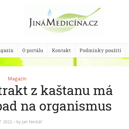
gazín
O portálu
Kontakt
Podmínky použití
Magazín
trakt z kaštanu má
opad na organismus
7. 2022
by
Jan Neckář