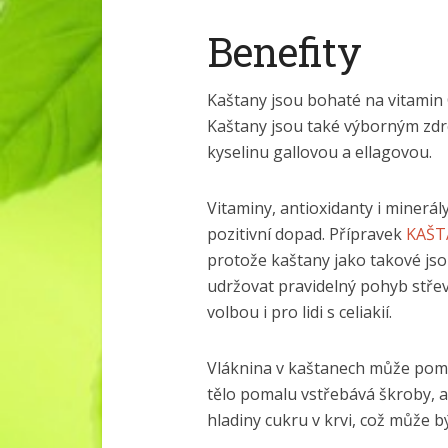
Benefity
Kaštany jsou bohaté na vitamin 
Kaštany jsou také výborným zdr
kyselinu gallovou a ellagovou.
Vitaminy, antioxidanty i minerál
pozitivní dopad. Přípravek
KAŠT
protože kaštany jako takové js
udržovat pravidelný pohyb střev
volbou i pro lidi s celiakií.
Vláknina v kaštanech může pomo
tělo pomalu vstřebává škroby, 
hladiny cukru v krvi, což může 