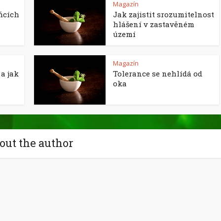
Magazín
ňcích
Jak zajistit srozumitelnost
hlášení v zastavěném
území
Magazín
a jak
Tolerance se nehlídá od
oka
out the author