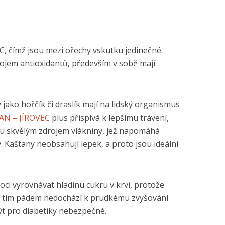
C, čímž jsou mezi ořechy vskutku jedinečné.
ojem antioxidantů, především v sobě mají
y jako hořčík či draslík mají na lidský organismus
AN – JÍROVEC
plus přispívá k lepšímu trávení,
ou skvělým zdrojem vlákniny, jež napomáhá
. Kaštany neobsahují lepek, a proto jsou ideální
ci vyrovnávat hladinu cukru v krvi, protože
a tím pádem nedochází k prudkému zvyšování
být pro diabetiky nebezpečné.