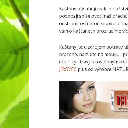
Kaštany obsahují malé množství
podobají spíše ovoci než ořech
odstranit ostnatou slupku a tma
vám o kaštanech prozradíme víc
Kaštany jsou zdrojem potravy už 
pražené, namleté na mouku i při
doplňky stravy s rostlinným ext
JÍROVEC
plus od výrobce NATUR