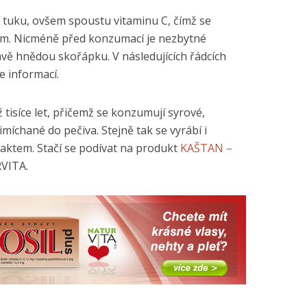
 tuku, ovšem spoustu vitaminu C, čímž se
ům. Nicméně před konzumací je nezbytné
vě hnědou skořápku. V následujících řádcích
e informací.
tisíce let, přičemž se konzumují syrové,
míchané do pečiva. Stejně tak se vyrábí i
raktem. Stačí se podívat na produkt
KAŠTAN –
VITA.