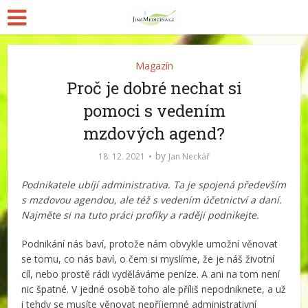
Magazín
Proč je dobré nechat si
pomoci s vedením
mzdových agend?
by
18. 12. 2021
Jan Neckář
Podnikatele ubíjí administrativa. Ta je spojená především
s mzdovou agendou, ale též s vedením účetnictví a daní.
Najměte si na tuto práci profíky a raději podnikejte.
Podnikání nás baví, protože nám obvykle umožní věnovat
se tomu, co nás baví, o čem si myslíme, že je náš životní
cíl, nebo prostě rádi vyděláváme peníze. A ani na tom není
nic špatné. V jedné osobě toho ale příliš nepodniknete, a už
i tehdy se musíte věnovat nepříjemné administrativní