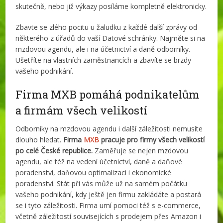
skutečně, nebo již výkazy posíláme kompletně elektronicky.
Zbavte se zlého pocitu u žaludku z každé další zprávy od
některého z úřadů do vaší Datové schránky. Najměte si na
mzdovou agendu, ale i na účetnictví a daně odborníky.
Ušetříte na vlastních zaměstnancích a zbavíte se brzdy
vašeho podnikání.
Firma MXB pomáhá podnikatelům
a firmám všech velikostí
Odborníky na mzdovou agendu i další záležitosti nemusíte
dlouho hledat.
Firma
MXB
pracuje pro firmy všech velikostí
po celé České republice.
Zaměřuje se nejen mzdovou
agendu, ale též na vedení účetnictví, daně a daňové
poradenství, daňovou optimalizaci i ekonomické
poradenství. Stát při vás může už na samém počátku
vašeho podnikání, kdy ještě jen firmu zakládáte a postará
se i tyto záležitosti. Firma umí pomoci též s e-commerce,
včetně záležitostí souvisejících s prodejem přes Amazon i