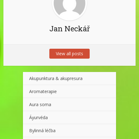
Jan Neckář
View all posts
Akupunktura & akupresura
Aromaterapie
Aura soma
Áyurvéda
Bylinná léčba