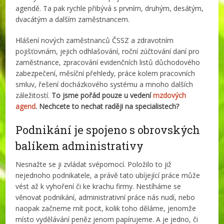
agendě. Ta pak rychle přibývá s prvním, druhým, desátým,
dvacátým a dalším zaměstnancem.
Hlášení nových zaměstnanců ČSSZ a zdravotním
pojišťovnám, jejich odhlašování, roční zúčtování daní pro
zaměstnance, zpracování evidenčních listů důchodového
zabezpečení, měsíční přehledy, práce kolem pracovních
smluv, řešení docházkového systému a mnoho dalších
záležitostí.
To jsme pořád pouze u vedení
mzdových
agend
. Nechcete to nechat raději na specialistech?
Podnikání je spojeno s obrovských
balíkem administrativy
Nesnažte se ji zvládat svépomocí. Položilo to již
nejednoho podnikatele, a právě tato ubíjející práce může
vést až k vyhoření či ke krachu firmy. Nestíháme se
věnovat podnikání, administrativní práce nás nudí, nebo
naopak začneme mít pocit, kolik toho děláme, jenomže
místo vydělávání peněz jenom papírujeme. A je jedno, či