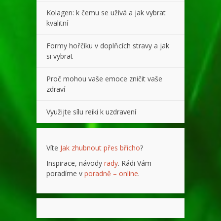
Kolagen: k čemu se užívá a jak vybrat
kvalitní
Formy hořčíku v doplňcích stravy a jak
si vybrat
Proč mohou vaše emoce zničit vaše
zdraví
Využijte sílu reiki k uzdravení
Víte
Jak zhubnout přes břicho
?
Inspirace, návody
rady
. Rádi Vám
poradíme v
poradně – online
.