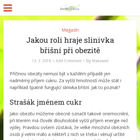
Magazín
Jakou roli hraje slinivka
břišní při obezitě
by
13. 3. 2018
Add Comment
Makawiel
Příčinou obezity nemusí být v každém případě jen
nadměrný příjem cukru. Za vyšší hmotností může stát i
například špatně fungující slinivka břišní. Jak to poznat?
Strašák jménem cukr
Jako obezitu můžeme obecně označit takové onemocnění,
při kterém má člověk dlouhodobě vyšší příjem energie než
výdej. Pravdou ovšem zůstává, že velké množství obézních
osob jí velmi málo a někteří z nich se třeba i věnují určité