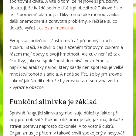
sportovní aktivitě. A víte o tom, že nejnovější průzkumy
dokazují, že každé sedmé dítě trpí obezitou? Takové číslo
je již poměrně alarmující. Díky tomu také mohou vznikat
další onemocnění a zdravotní problémy. Přečtěte si, co
dokáže vyřešit
celostní medicína
.
Evropská společnost často mívá až přehnaný strach
z cukru. Stačí, že slyší o čaji slazeném třtinovým cukrem a
rázem mají obavy o svoji hmotnost. Ale cukr není až tak
škodlivý, jako se společnost domnívá. Vezměme si
například arabský národ, který každý den spotřebuje velké
množství tohoto sladidla. A nedá se říct, že by jim zrovna
cukr nějak škodil nebo že by zrovna tato surovina vedla
k výrazné obezitě.
Funkční slinivka je základ
Správně fungující slinivka symbolizuje důležitý faktor při
boji proti obezitě. Pokud totiž pracuje tak, jak má, dokáže
strávit potravu naprosto dokonale. A to včetně cukrů.
Organizmus je přitom v takové chvíli spokojený a nevytváří