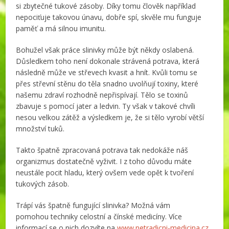
si zbytečné tukové zásoby. Díky tomu člověk například
nepociťuje takovou únavu, dobře spí, skvěle mu funguje
paměť a má silnou imunitu.
Bohužel však práce slinivky může být někdy oslabená.
Důsledkem toho není dokonale strávená potrava, která
následně může ve střevech kvasit a hnít. Kvůli tomu se
přes střevní stěnu do těla snadno uvolňují toxiny, které
našemu zdraví rozhodně nepřispívají. Tělo se toxinů
zbavuje s pomocí jater a ledvin. Ty však v takové chvíli
nesou velkou zátěž a výsledkem je, že si tělo vyrobí větší
množství tuků.
Takto špatně zpracovaná potrava tak nedokáže náš
organizmus dostatečně vyživit. I z toho důvodu máte
neustále pocit hladu, který ovšem vede opět k tvoření
tukových zásob.
Trápí vás špatně fungující slinivka? Možná vám
pomohou techniky celostní a čínské medicíny. Více
informací se o nich dozvíte na
www.netradicni-medicina.cz
.