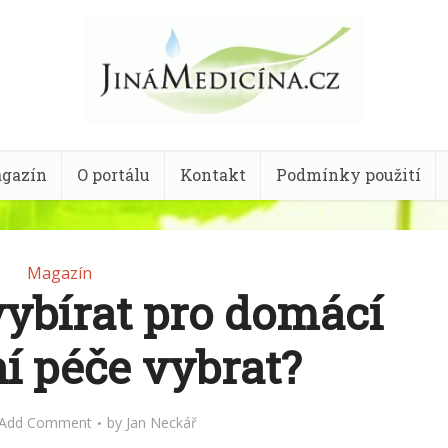
gazín
O portálu
Kontakt
Podmínky použití
Magazín
vybírat pro domácí
í péče vybrat?
Add Comment
by
Jan Neckář