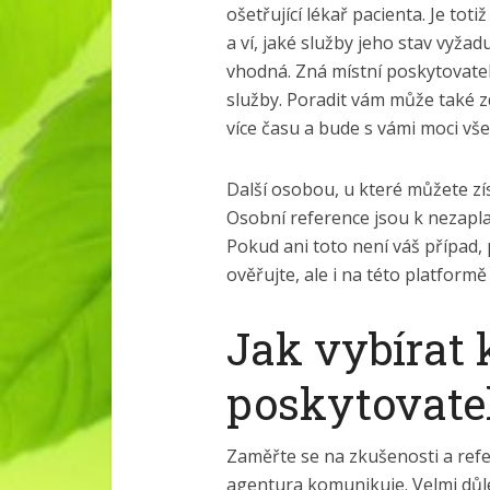
ošetřující lékař pacienta. Je t
a ví, jaké služby jeho stav vyža
vhodná. Zná místní poskytovatele
služby. Poradit vám může také z
více času a bude s vámi moci vš
Další osobou, u které můžete zís
Osobní reference jsou k nezapla
Pokud ani toto není váš případ,
ověřujte, ale i na této platformě
Jak vybírat 
poskytovate
Zaměřte se na zkušenosti a refer
agentura komunikuje. Velmi důle