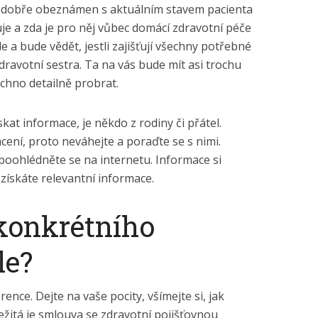
otiž dobře obeznámen s aktuálním stavem pacienta
duje a zda je pro něj vůbec domácí zdravotní péče
 a bude vědět, jestli zajišťují všechny potřebné
dravotní sestra. Ta na vás bude mít asi trochu
echno detailně probrat.
kat informace, je někdo z rodiny či přátel.
cení, proto neváhejte a poraďte se s nimi.
 poohlédněte se na internetu. Informace si
 získáte relevantní informace.
konkrétního
le?
ence. Dejte na vaše pocity, všímejte si, jak
žitá je smlouva se zdravotní pojišťovnou