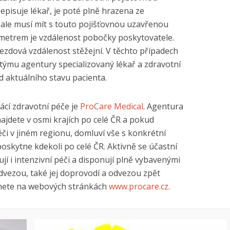
depisuje lékař, je poté plně hrazena ze
 ale musí mít s touto pojišťovnou uzavřenou
metrem je vzdálenost pobočky poskytovatele.
jezdová vzdálenost stěžejní. V těchto případech
 týmu agentury specializovaný lékař a zdravotní
od aktuálního stavu pacienta.
cí zdravotní péče je
ProCare Medical
. Agentura
 najdete v osmi krajích po celé ČR a pokud
či v jiném regionu, domluví vše s konkrétní
oskytne kdekoli po celé ČR. Aktivně se účastní
ují i intenzivní péči a disponují plně vybavenými
odvezou, také jej doprovodí a odvezou zpět
nete na webových stránkách
www.procare.cz
.