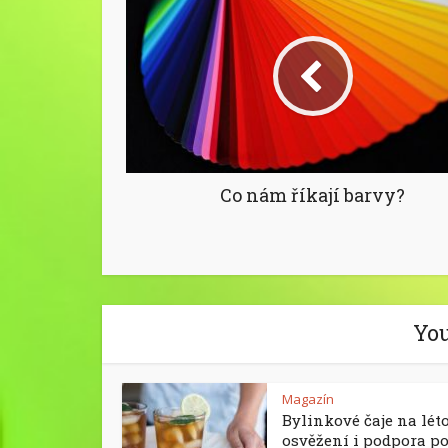
Co nám říkají barvy?
You
Magazín
Bylinkové čaje na léto
osvěžení i podpora p