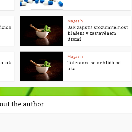
Magazín
ňcích
Jak zajistit srozumitelnost
hlášení v zastavěném
území
Magazín
a jak
Tolerance se nehlídá od
oka
out the author