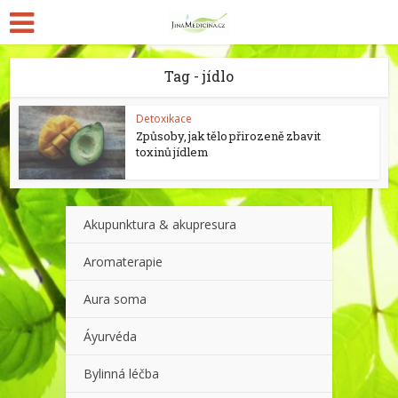
Tag - jídlo
Detoxikace
Způsoby, jak tělo přirozeně zbavit
toxinů jídlem
Akupunktura & akupresura
Aromaterapie
Aura soma
Áyurvéda
Bylinná léčba