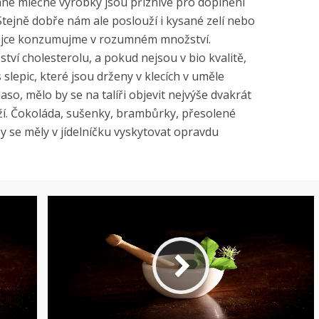
ané mléčné výrobky jsou příznivé pro doplnění
Stejně dobře nám ale poslouží i kysané zelí nebo
. Vejce konzumujme v rozumném množství.
í cholesterolu, a pokud nejsou v bio kvalitě,
 slepic, které jsou drženy v klecích v uměle
aso, mělo by se na talíři objevit nejvýše dvakrát
eží. Čokoláda, sušenky, brambůrky, přesolené
y se měly v jídelníčku vyskytovat opravdu