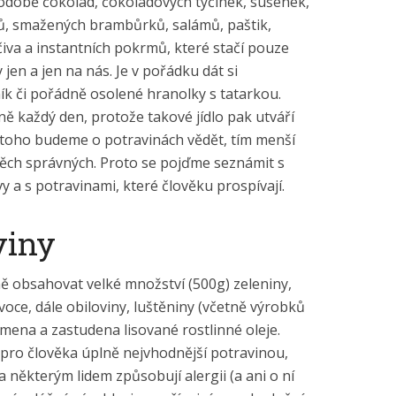
podobě čokolád, čokoládových tyčinek, sušenek,
ků, smažených brambůrků, salámů, paštik,
čiva a instantních pokrmů, které stačí pouze
y jen a jen na nás. Je v pořádku dát si
ník či pořádně osolené hranolky s tatarkou.
lně každý den, protože takové jídlo pak utváří
 toho budeme o potravinách vědět, tím menší
ěch správných. Proto se pojďme seznámit s
y a s potravinami, které člověku prospívají.
viny
ě obsahovat velké množství (500g) zeleniny,
oce, dále obiloviny, luštěniny (včetně výrobků
emena a zastudena lisované rostlinné oleje.
pro člověka úplně nejvhodnější potravinou,
a některým lidem způsobují alergii (a ani o ní