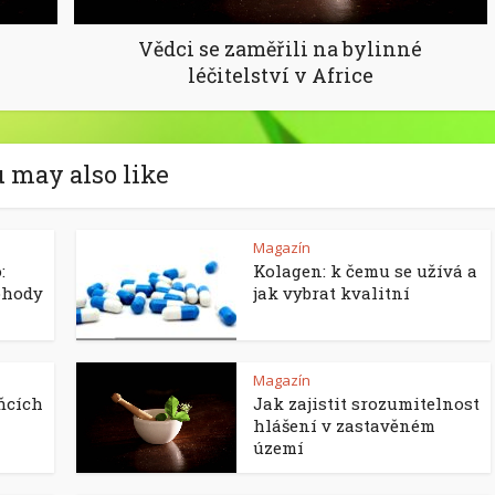
Vědci se zaměřili na bylinné
léčitelství v Africe
 may also like
Magazín
:
Kolagen: k čemu se užívá a
ohody
jak vybrat kvalitní
Magazín
ňcích
Jak zajistit srozumitelnost
hlášení v zastavěném
území