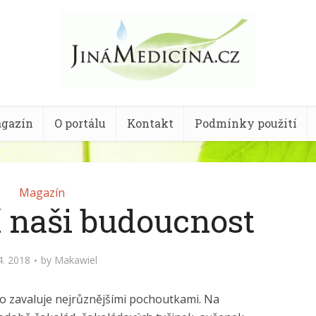
gazín
O portálu
Kontakt
Podmínky použití
Magazín
í naši budoucnost
4. 2018
by
Makawiel
o zavaluje nejrůznějšími pochoutkami. Na