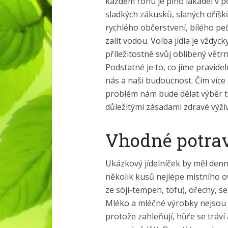
každém rohu je plno lákadel v 
sladkých zákusků, slaných oříš
rychlého občerstvení, bílého pe
zalít vodou. Volba jídla je vždyck
příležitostně svůj oblíbený větr
Podstatné je to, co jíme pravide
nás a naši budoucnost. Čím více
problém nám bude dělat výběr t
důležitými zásadami zdravé výživ
Vhodné potra
Ukázkový jídelníček by měl denn
několik kusů nejlépe místního ov
ze sóji-tempeh, tofu), ořechy, s
Mléko a mléčné výrobky nejsou 
protože zahleňují, hůře se tráví 