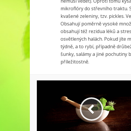
nemusí vědět). Oproti tomu kys
mikroflóry do střevního traktu. 
kvašené zeleniny, tzv. pickles
Obsahují poměrně vysoké množstv
obsahují též rezidua léků a stres
osvětlených halách. Pokud jíte m
týdně, a to rybí, případně drůb
šunky, salámy a jiné pochutiny b
příležitostně.