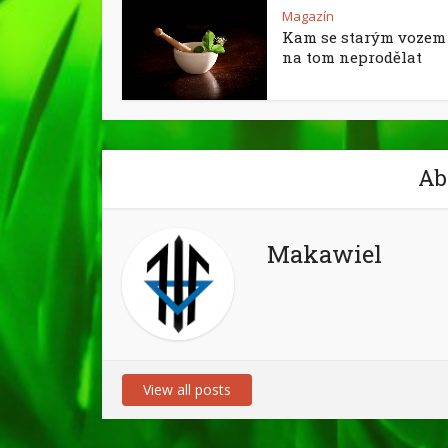
Magazín
Kam se starým vozem 
na tom neprodělat
Ab
Makawiel
View all posts