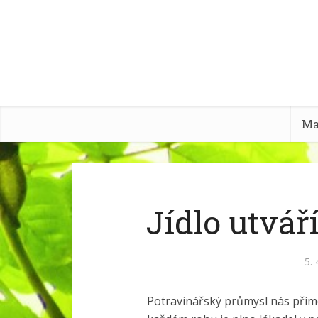
Ma
Jídlo utvář
5. 
Potravinářský průmysl nás přím