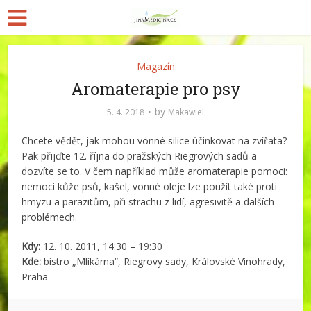
Magazín
Aromaterapie pro psy
by
5. 4. 2018
Makawiel
Chcete vědět, jak mohou vonné silice účinkovat na zvířata?
Pak přijďte 12. října do pražských Riegrových sadů a
dozvíte se to. V čem například může aromaterapie pomoci:
nemoci kůže psů, kašel, vonné oleje lze použít také proti
hmyzu a parazitům, při strachu z lidí, agresivitě a dalších
problémech.
Kdy:
12. 10. 2011, 14:30 – 19:30
Kde:
bistro „Mlíkárna“, Riegrovy sady, Královské Vinohrady,
Praha