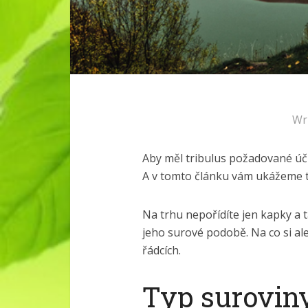
Wr
Aby měl tribulus požadované úči
A v tomto článku vám ukážeme tři
Na trhu nepořídíte jen kapky a t
jeho surové podobě. Na co si al
řádcích.
Typ surovin