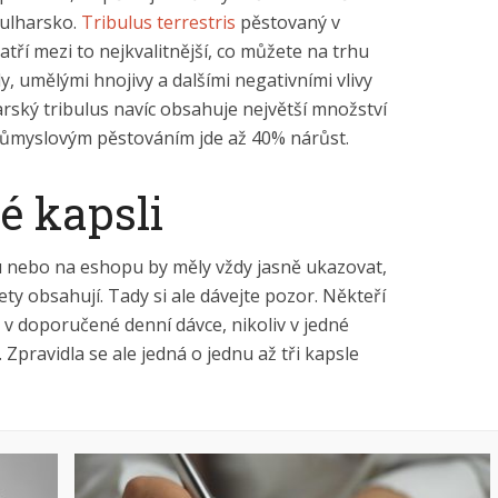
Bulharsko.
Tribulus terrestris
pěstovaný v
tří mezi to nejkvalitnější, co můžete na trhu
idy, umělými hnojivy a dalšími negativními vlivy
arský tribulus navíc obsahuje největší množství
průmyslovým pěstováním jde až 40% nárůst.
é kapsli
 nebo na eshopu by měly vždy jasně ukazovat,
lety obsahují. Tady si ale dávejte pozor. Někteří
k v doporučené denní dávce, nikoliv v jedné
. Zpravidla se ale jedná o jednu až tři kapsle