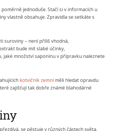
poměrně jednoduše. Stačí si v informacích u
iny vlastně obsahuje. Zpravidla se setkáte s
ti suroviny – není příliš vhodná,
– extrakt bude mít slabé účinky,
o, jaké množství saponínu v přípravku naleznete
ahujících
kotvičník zemní
měli hledat opravdu
 které zajišťují tak dobře známé blahodárné
iny
u přezdívá, se pěstuje v různých částech světa.