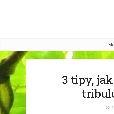
Ma
3 tipy, ja
tribul
22. 1