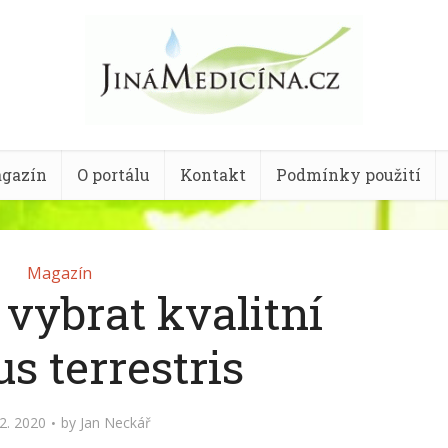
gazín
O portálu
Kontakt
Podmínky použití
Magazín
k vybrat kvalitní
us terrestris
2. 2020
by
Jan Neckář