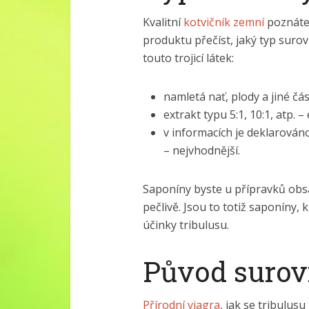
Kvalitní
kotvičník zemní
poznáte 
produktu přečíst, jaký typ surov
touto trojicí látek:
namletá nať, plody a jiné čás
extrakt typu 5:1, 10:1, atp. 
v informacích je deklarován
– nejvhodnější.
Saponíny byste u přípravků obs
pečlivě. Jsou to totiž saponíny,
účinky tribulusu.
Původ surov
Přírodní viagra
, jak se tribulus