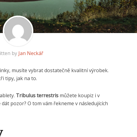
itten by
Jan Neckář
nky, musíte vybrat dostatečně kvalitní výrobek.
 tipy, jak na to.
ablety.
Tribulus terrestris
můžete koupiz i v
e dát pozor? O tom vám řekneme v následujících
y