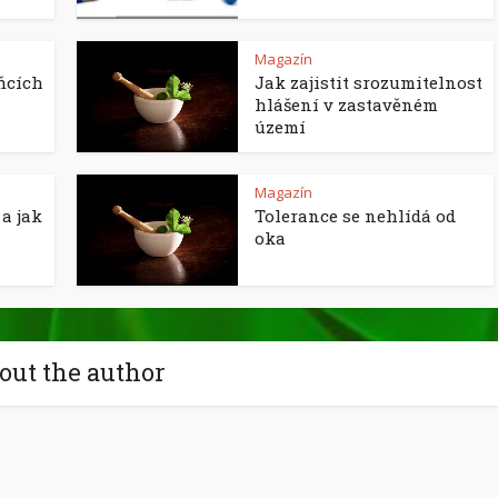
Magazín
ňcích
Jak zajistit srozumitelnost
hlášení v zastavěném
území
Magazín
a jak
Tolerance se nehlídá od
oka
out the author